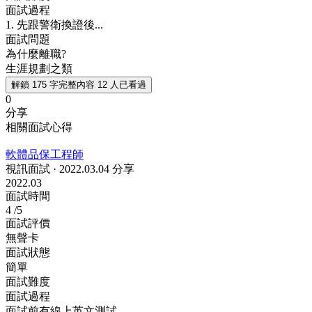
面試過程
1. 先跟警衛換證後...
面試問題
為什麼離職?
生涯規劃之類
解鎖 175 字完整內容
12 人已看過
0
分享
相關面試心得
軟體品保工程師
視訊面試
·
2022.03.04 分享
2022.03
面試時間
4
/5
面試評價
無聲卡
面試狀態
簡單
面試難度
面試過程
面試前有線上英文測試...