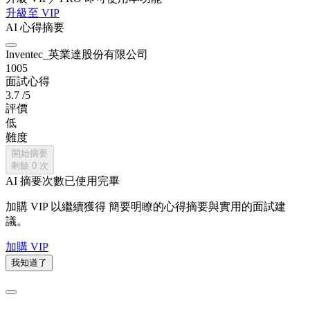
升級至 VIP
AI 心得摘要
Inventec_英業達股份有限公司
1005
面試心得
3.7
/5
評價
低
難度
開始摘要
剩餘
0
次
AI 摘要次數已使用完畢
加購 VIP 以繼續獲得
簡要明瞭的心得摘要與實用的面試建
議。
加購 VIP
我知道了