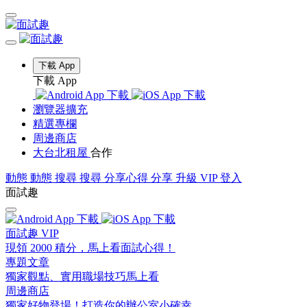
下載 App
下載 App
瀏覽器擴充
精選專欄
周邊商店
大台北租屋
合作
動態
動態
搜尋
搜尋
分享心得
分享
升級 VIP
登入
面試趣
面試趣 VIP
現領 2000 積分，馬上看面試心得！
專題文章
獨家觀點、實用職場技巧馬上看
周邊商店
獨家好物登場！打造你的辦公室小確幸