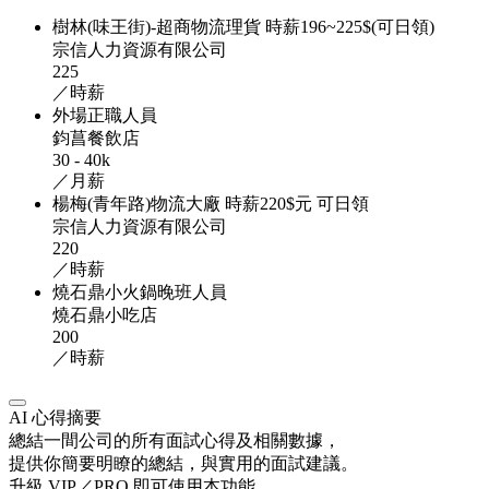
樹林(味王街)-超商物流理貨 時薪196~225$(可日領)
宗信人力資源有限公司
225
／時薪
外場正職人員
鈞菖餐飲店
30 - 40k
／月薪
楊梅(青年路)物流大廠 時薪220$元 可日領
宗信人力資源有限公司
220
／時薪
燒石鼎小火鍋晚班人員
燒石鼎小吃店
200
／時薪
AI 心得摘要
總結一間公司的所有面試心得及相關數據，
提供你簡要明瞭的總結，與實用的面試建議。
升級 VIP／PRO 即可使用本功能