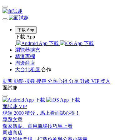
下載 App
下載 App
瀏覽器擴充
精選專欄
周邊商店
大台北租屋
合作
動態
動態
搜尋
搜尋
分享心得
分享
升級 VIP
登入
面試趣
面試趣 VIP
現領 2000 積分，馬上看面試心得！
專題文章
獨家觀點、實用職場技巧馬上看
周邊商店
獨家好物登場！打造你的辦公室小確幸