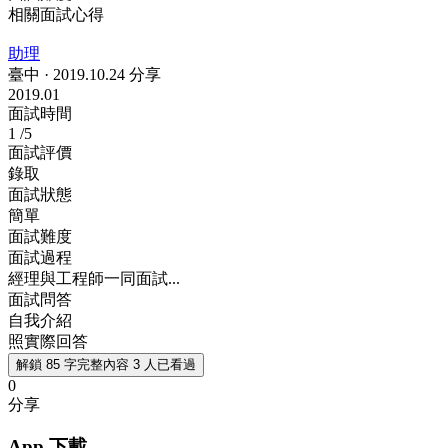
相關面試心得
助理
臺中
·
2019.10.24 分享
2019.01
面試時間
1
/5
面試評價
錄取
面試狀態
簡單
面試難度
面試過程
經理與工程師一同面試...
面試問答
自我介紹
照實際回答
解鎖 85 字完整內容
3 人已看過
0
分享
App 下載