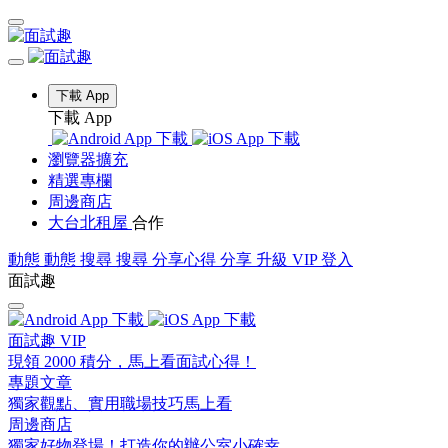
下載 App
下載 App
瀏覽器擴充
精選專欄
周邊商店
大台北租屋
合作
動態
動態
搜尋
搜尋
分享心得
分享
升級 VIP
登入
面試趣
面試趣 VIP
現領 2000 積分，馬上看面試心得！
專題文章
獨家觀點、實用職場技巧馬上看
周邊商店
獨家好物登場！打造你的辦公室小確幸