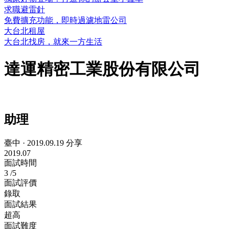
求職避雷針
免費擴充功能，即時過濾地雷公司
大台北租屋
大台北找房，就來一方生活
達運精密工業股份有限公司
助理
臺中
·
2019.09.19 分享
2019.07
面試時間
3
/5
面試評價
錄取
面試結果
超高
面試難度