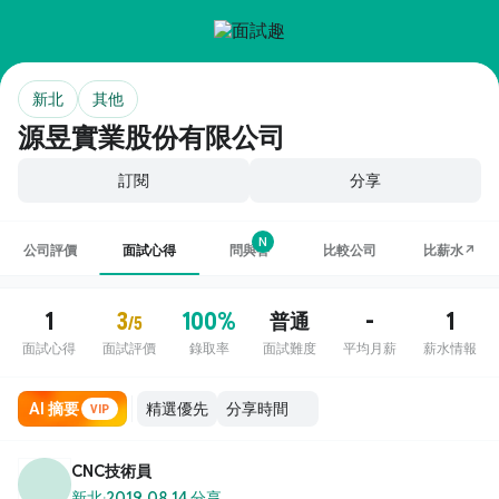
新北
其他
源昱實業股份有限公司
訂閱
分享
N
公司評價
面試心得
問與答
比較公司
比薪水↗
1
3
100%
-
1
普通
/5
面試心得
面試評價
錄取率
面試難度
平均月薪
薪水情報
AI 摘要
VIP
CNC技術員
新北
·
2019.08.14 分享