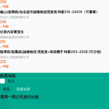
200
／時薪
龜山(振興路)知名超市誠徵物流理貨員 時薪210-240/H（可書審）
宗信人力資源有限公司
240
／時薪
社群內容實習生
斯帕科技股份有限公司
210
／時薪
龍潭區(朝鳳路)誠徵物流 理貨員+堆高機手 時薪203~230$ (可日領)
宗信人力資源有限公司
230
／時薪
篩選地區
新北
重置
篩選全部
選擇一間公司進行比較