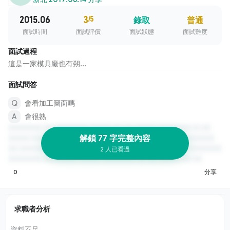
2015.06
3
/5
錄取
普通
面試時間
面試評價
面試狀態
面試難度
面試過程
這是一家模具廠也有朔...
面試問答
會看加工圖面嗎
會很熟
解鎖 77 字完整內容
2 人已看過
0
分享
求職者分析
資料不足