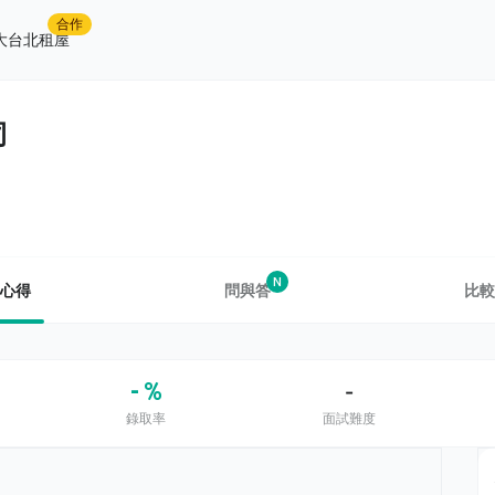
合作
大台北租屋
司
N
心得
問與答
比較
- %
-
錄取率
面試難度