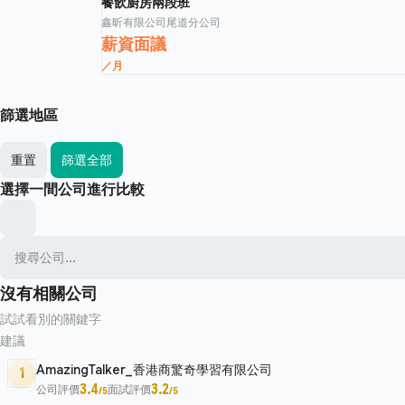
餐飲廚房兩段班
鑫昕有限公司尾道分公司
薪資面議
／月
篩選地區
重置
篩選全部
選擇一間公司進行比較
沒有相關公司
試試看別的關鍵字
建議
AmazingTalker_香港商驚奇學習有限公司
1
3.4
3.2
公司評價
面試評價
/5
/5