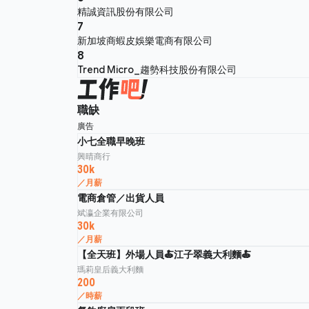
精誠資訊股份有限公司
7
新加坡商蝦皮娛樂電商有限公司
8
Trend Micro_趨勢科技股份有限公司
職缺
廣告
小七全職早晚班
興晴商行
30k
／月薪
電商倉管／出貨人員
斌瀛企業有限公司
30k
／月薪
【全天班】外場人員🍝江子翠義大利麵🍝
瑪莉皇后義大利麵
200
／時薪