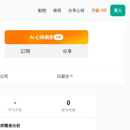
動態
搜尋
分享心得
升級 VIP
登入
AI 心得摘要
VIP
訂閱
分享
公司
比薪水↗
-
0
平均月薪
薪水情報
求職者分析