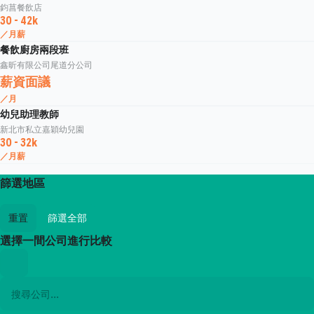
鈞菖餐飲店
30 - 42k
／月薪
餐飲廚房兩段班
鑫昕有限公司尾道分公司
薪資面議
／月
幼兒助理教師
新北市私立嘉穎幼兒園
30 - 32k
／月薪
篩選地區
重置
篩選全部
選擇一間公司進行比較