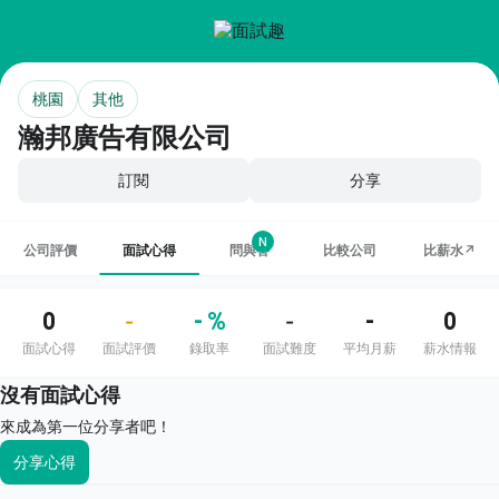
桃園
其他
瀚邦廣告有限公司
訂閱
分享
N
公司評價
面試心得
問與答
比較公司
比薪水↗
0
- %
-
0
-
-
面試心得
面試評價
錄取率
面試難度
平均月薪
薪水情報
沒有面試心得
來成為第一位分享者吧！
分享心得