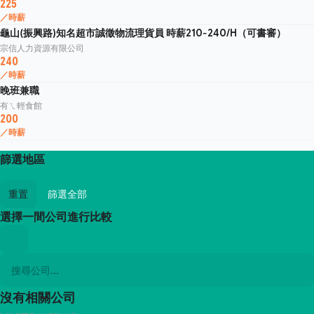
225
／時薪
龜山(振興路)知名超市誠徵物流理貨員 時薪210-240/H（可書審）
宗信人力資源有限公司
240
／時薪
晚班兼職
有ㄟ輕食館
200
／時薪
篩選地區
重置
篩選全部
選擇一間公司進行比較
沒有相關公司