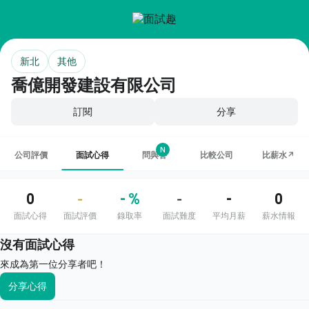
新北
其他
喬億開發建設有限公司
訂閱
分享
N
公司評價
面試心得
問與答
比較公司
比薪水↗
0
- %
-
0
-
-
面試心得
面試評價
錄取率
面試難度
平均月薪
薪水情報
沒有面試心得
來成為第一位分享者吧！
分享心得