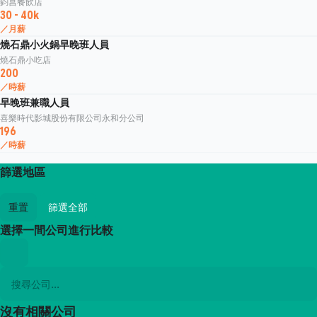
鈞菖餐飲店
30 - 40k
／月薪
燒石鼎小火鍋早晚班人員
燒石鼎小吃店
200
／時薪
早晚班兼職人員
喜樂時代影城股份有限公司永和分公司
196
／時薪
篩選地區
重置
篩選全部
選擇一間公司進行比較
沒有相關公司