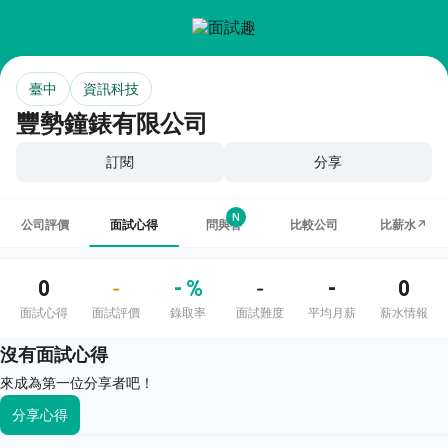
臺中
資訊科技
豐勢鐘錶有限公司
訂閱
分享
N
公司評價
面試心得
問與答
比較公司
比薪水↗
0
- %
-
0
-
-
面試心得
面試評價
錄取率
面試難度
平均月薪
薪水情報
沒有面試心得
來成為第一位分享者吧！
分享心得