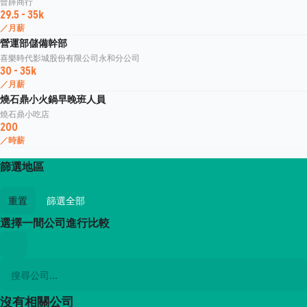
曾薛商行
29.5 - 35k
／月薪
營運部儲備幹部
喜樂時代影城股份有限公司永和分公司
30 - 35k
／月薪
燒石鼎小火鍋早晚班人員
燒石鼎小吃店
200
／時薪
篩選地區
重置
篩選全部
選擇一間公司進行比較
沒有相關公司