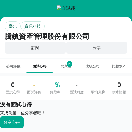
臺北
資訊科技
騰鎮資產管理股份有限公司
訂閱
分享
N
公司評價
面試心得
問與答
比較公司
比薪水↗
0
- %
-
0
-
-
面試心得
面試評價
錄取率
面試難度
平均月薪
薪水情報
沒有面試心得
來成為第一位分享者吧！
分享心得