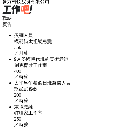
多方科技股份有限公司
職缺
廣告
煮麵人員
模範街太祖魷魚羹
35k
／月薪
9月份臨時代班的美術老師
創克育才工作室
400
／時薪
太平早午餐假日班兼職人員
玖貳貳餐飲
200
／時薪
兼職教練
虹瑋家工作室
250
／時薪