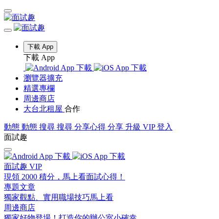
下載 App
下載 App
瀏覽器擴充
精選專欄
周邊商店
大台北租屋
合作
動態
動態
搜尋
搜尋
分享心得
分享
升級 VIP
登入
面試趣
面試趣 VIP
現領 2000 積分，馬上看面試心得！
專題文章
獨家觀點、實用職場技巧馬上看
周邊商店
獨家好物登場！打造你的辦公室小確幸