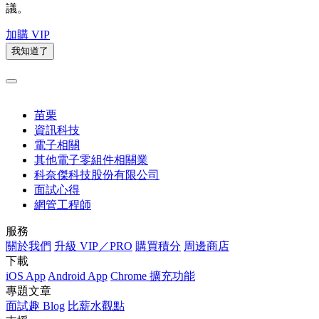
議。
加購 VIP
我知道了
苗栗
資訊科技
電子相關
其他電子零組件相關業
科奈傑科技股份有限公司
面試心得
網管工程師
服務
關於我們
升級 VIP／PRO
購買積分
周邊商店
下載
iOS App
Android App
Chrome 擴充功能
專題文章
面試趣 Blog
比薪水觀點