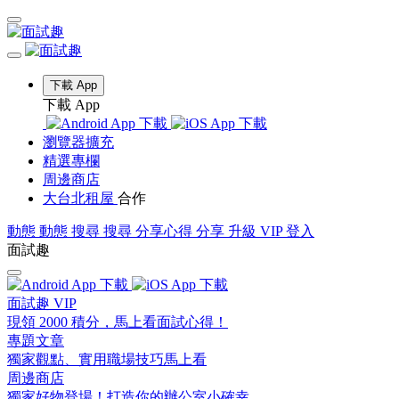
下載 App
下載 App
瀏覽器擴充
精選專欄
周邊商店
大台北租屋
合作
動態
動態
搜尋
搜尋
分享心得
分享
升級 VIP
登入
面試趣
面試趣 VIP
現領 2000 積分，馬上看面試心得！
專題文章
獨家觀點、實用職場技巧馬上看
周邊商店
獨家好物登場！打造你的辦公室小確幸