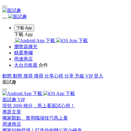
下載 App
下載 App
瀏覽器擴充
精選專欄
周邊商店
大台北租屋
合作
動態
動態
搜尋
搜尋
分享心得
分享
升級 VIP
登入
面試趣
面試趣 VIP
現領 2000 積分，馬上看面試心得！
專題文章
獨家觀點、實用職場技巧馬上看
周邊商店
獨家好物登場！打造你的辦公室小確幸