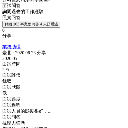
面試問答
詢問過去的工作經驗
照實回答
解鎖 102 字完整內容
4 人已看過
0
分享
業務助理
臺北
·
2020.06.23 分享
2020.05
面試時間
5
/5
面試評價
錄取
面試狀態
低
面試難度
面試過程
面試人員的態度很好，...
面試問答
抗壓力強嗎