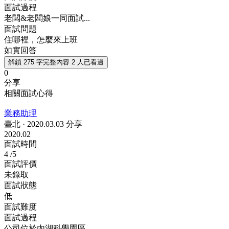
面試過程
老闆&老闆娘一同面試...
面試問題
住哪裡，怎麼來上班
如實回答
解鎖 275 字完整內容
2 人已看過
0
分享
相關面試心得
業務助理
臺北
·
2020.03.03 分享
2020.02
面試時間
4
/5
面試評價
未錄取
面試狀態
低
面試難度
面試過程
公司位於內湖科學園區...