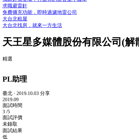
求職避雷針
免費擴充功能，即時過濾地雷公司
大台北租屋
大台北找房，就來一方生活
天王星多媒體股份有限公司(解
精選
PL助理
臺北
·
2019.10.03 分享
2019.09
面試時間
3
/5
面試評價
未錄取
面試結果
低