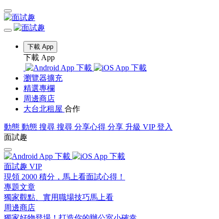
下載 App
下載 App
瀏覽器擴充
精選專欄
周邊商店
大台北租屋
合作
動態
動態
搜尋
搜尋
分享心得
分享
升級 VIP
登入
面試趣
面試趣 VIP
現領 2000 積分，馬上看面試心得！
專題文章
獨家觀點、實用職場技巧馬上看
周邊商店
獨家好物登場！打造你的辦公室小確幸