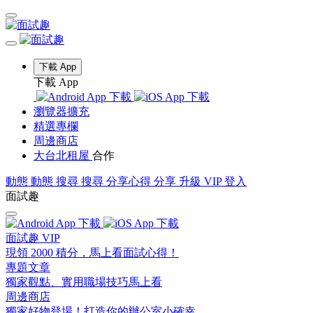
下載 App
下載 App
瀏覽器擴充
精選專欄
周邊商店
大台北租屋
合作
動態
動態
搜尋
搜尋
分享心得
分享
升級 VIP
登入
面試趣
面試趣 VIP
現領 2000 積分，馬上看面試心得！
專題文章
獨家觀點、實用職場技巧馬上看
周邊商店
獨家好物登場！打造你的辦公室小確幸