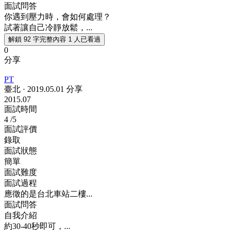
面試問答
你遇到壓力時，會如何處理？
試著讓自己冷靜放鬆，...
解鎖 92 字完整內容
1 人已看過
0
分享
PT
臺北
·
2019.05.01 分享
2015.07
面試時間
4
/5
面試評價
錄取
面試狀態
簡單
面試難度
面試過程
應徵的是台北車站二樓...
面試問答
自我介紹
約30-40秒即可，...