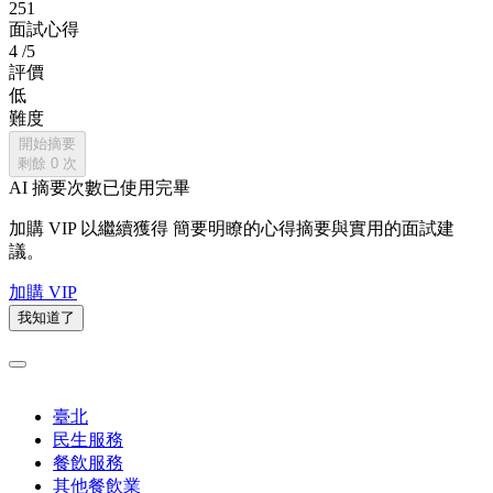
251
面試心得
4
/5
評價
低
難度
開始摘要
剩餘
0
次
AI 摘要次數已使用完畢
加購 VIP 以繼續獲得
簡要明瞭的心得摘要與實用的面試建
議。
加購 VIP
我知道了
臺北
民生服務
餐飲服務
其他餐飲業