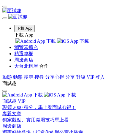
下載 App
下載 App
瀏覽器擴充
精選專欄
周邊商店
大台北租屋
合作
動態
動態
搜尋
搜尋
分享心得
分享
升級 VIP
登入
面試趣
面試趣 VIP
現領 2000 積分，馬上看面試心得！
專題文章
獨家觀點、實用職場技巧馬上看
周邊商店
獨家好物登場！打造你的辦公室小確幸