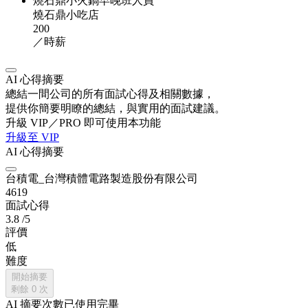
燒石鼎小火鍋早晚班人員
燒石鼎小吃店
200
／時薪
AI 心得摘要
總結一間公司的所有面試心得及相關數據，
提供你簡要明瞭的總結，與實用的面試建議。
升級 VIP／PRO 即可使用本功能
升級至 VIP
AI 心得摘要
台積電_台灣積體電路製造股份有限公司
4619
面試心得
3.8
/5
評價
低
難度
開始摘要
剩餘
0
次
AI 摘要次數已使用完畢