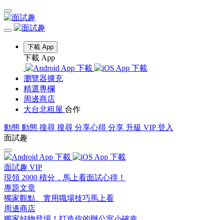
下載 App
下載 App
瀏覽器擴充
精選專欄
周邊商店
大台北租屋
合作
動態
動態
搜尋
搜尋
分享心得
分享
升級 VIP
登入
面試趣
面試趣 VIP
現領 2000 積分，馬上看面試心得！
專題文章
獨家觀點、實用職場技巧馬上看
周邊商店
獨家好物登場！打造你的辦公室小確幸