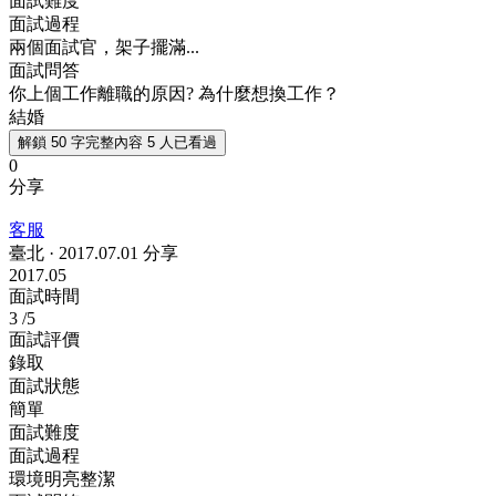
面試難度
面試過程
兩個面試官，架子擺滿...
面試問答
你上個工作離職的原因? 為什麼想換工作？
結婚
解鎖 50 字完整內容
5 人已看過
0
分享
客服
臺北
·
2017.07.01 分享
2017.05
面試時間
3
/5
面試評價
錄取
面試狀態
簡單
面試難度
面試過程
環境明亮整潔