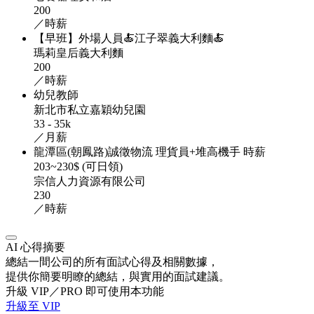
200
／時薪
【早班】外場人員🍝江子翠義大利麵🍝
瑪莉皇后義大利麵
200
／時薪
幼兒教師
新北市私立嘉穎幼兒園
33 - 35k
／月薪
龍潭區(朝鳳路)誠徵物流 理貨員+堆高機手 時薪
203~230$ (可日領)
宗信人力資源有限公司
230
／時薪
AI 心得摘要
總結一間公司的所有面試心得及相關數據，
提供你簡要明瞭的總結，與實用的面試建議。
升級 VIP／PRO 即可使用本功能
升級至 VIP