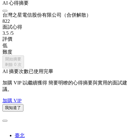
AI 心得摘要
台灣之星電信股份有限公司（合併解散）
822
面試心得
3.5
/5
評價
低
難度
開始摘要
剩餘
0
次
AI 摘要次數已使用完畢
加購 VIP 以繼續獲得
簡要明瞭的心得摘要與實用的面試建
議。
加購 VIP
我知道了
臺北