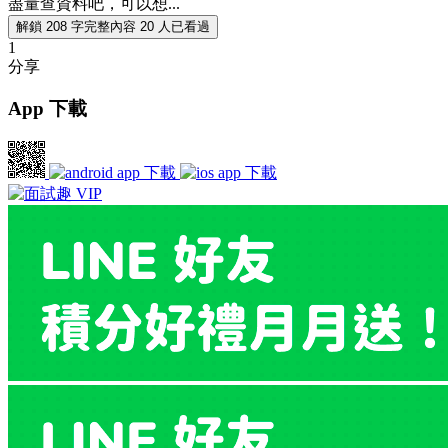
盡量查資料吧，可以想...
解鎖 208 字完整內容
20 人已看過
1
分享
App 下載