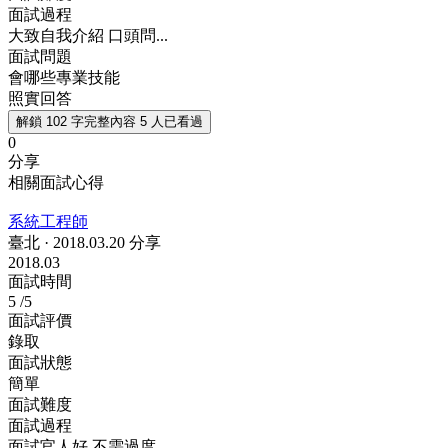
面試過程
大致自我介紹 口頭問...
面試問題
會哪些專業技能
照實回答
解鎖 102 字完整內容
5 人已看過
0
分享
相關面試心得
系統工程師
臺北
·
2018.03.20 分享
2018.03
面試時間
5
/5
面試評價
錄取
面試狀態
簡單
面試難度
面試過程
面試官人好 不需過度...