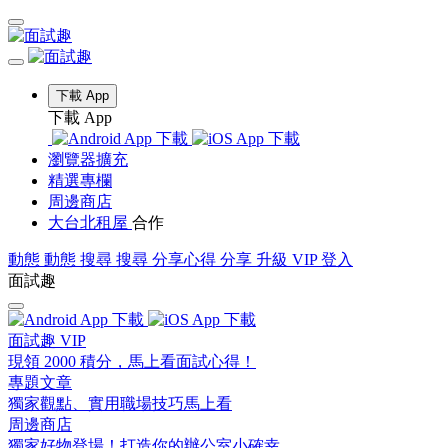
下載 App
下載 App
瀏覽器擴充
精選專欄
周邊商店
大台北租屋
合作
動態
動態
搜尋
搜尋
分享心得
分享
升級 VIP
登入
面試趣
面試趣 VIP
現領 2000 積分，馬上看面試心得！
專題文章
獨家觀點、實用職場技巧馬上看
周邊商店
獨家好物登場！打造你的辦公室小確幸