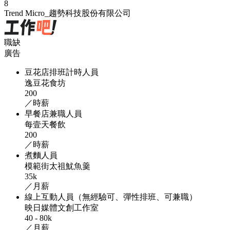
8
Trend Micro_趨勢科技股份有限公司
職缺
廣告
豆花店排班計時人員
逸豆花食坊
200
／時薪
早餐店兼職人員
每壹天餐飲
200
／時薪
煮麵人員
模範街太祖魷魚羹
35k
／月薪
線上互動人員（無經驗可、彈性排班、可兼職）
映日媒體文創工作室
40 - 80k
／月薪