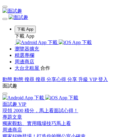
下載 App
下載 App
瀏覽器擴充
精選專欄
周邊商店
大台北租屋
合作
動態
動態
搜尋
搜尋
分享心得
分享
升級 VIP
登入
面試趣
面試趣 VIP
現領 2000 積分，馬上看面試心得！
專題文章
獨家觀點、實用職場技巧馬上看
周邊商店
獨家好物登場！打造你的辦公室小確幸