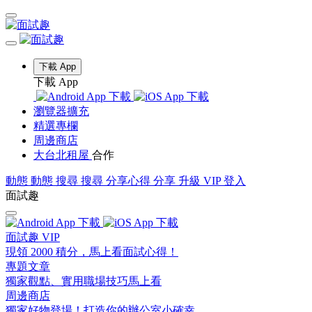
下載 App
下載 App
瀏覽器擴充
精選專欄
周邊商店
大台北租屋
合作
動態
動態
搜尋
搜尋
分享心得
分享
升級 VIP
登入
面試趣
面試趣 VIP
現領 2000 積分，馬上看面試心得！
專題文章
獨家觀點、實用職場技巧馬上看
周邊商店
獨家好物登場！打造你的辦公室小確幸