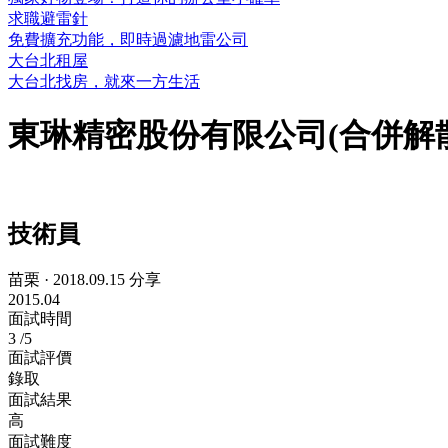
求職避雷針
免費擴充功能，即時過濾地雷公司
大台北租屋
大台北找房，就來一方生活
東琳精密股份有限公司(合併解
技術員
苗栗
·
2018.09.15 分享
2015.04
面試時間
3
/5
面試評價
錄取
面試結果
高
面試難度