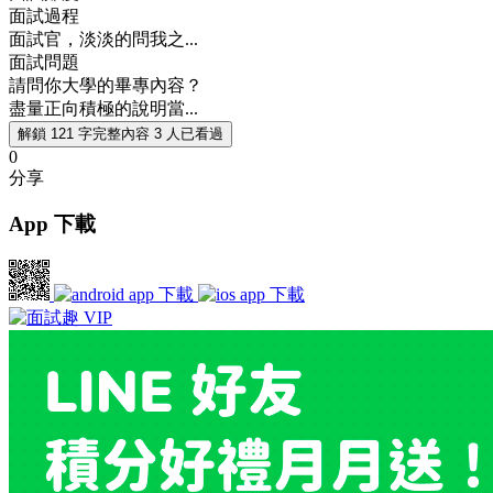
面試過程
面試官，淡淡的問我之...
面試問題
請問你大學的畢專內容？
盡量正向積極的說明當...
解鎖 121 字完整內容
3 人已看過
0
分享
App 下載