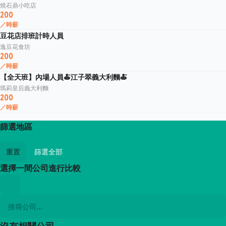
燒石鼎小吃店
200
／時薪
豆花店排班計時人員
逸豆花食坊
200
／時薪
【全天班】內場人員🍝江子翠義大利麵🍝
瑪莉皇后義大利麵
200
／時薪
篩選地區
重置
篩選全部
選擇一間公司進行比較