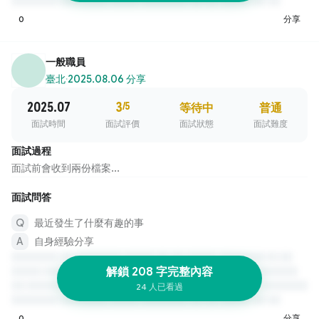
0
分享
一般職員
臺北
·
2025.08.06 分享
2025.07
3
/5
等待中
普通
面試時間
面試評價
面試狀態
面試難度
面試過程
面試前會收到兩份檔案...
面試問答
最近發生了什麼有趣的事
自身經驗分享
解鎖 208 字完整內容
24 人已看過
0
分享