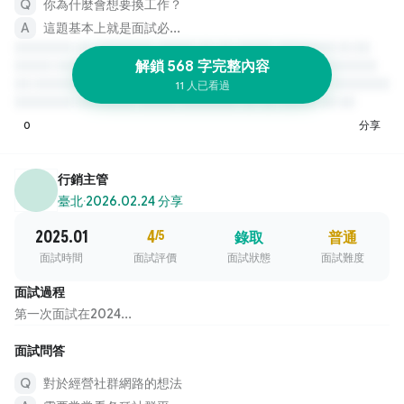
你為什麼會想要換工作？
這題基本上就是面試必...
解鎖 568 字完整內容
11 人已看過
0
分享
行銷主管
臺北
·
2026.02.24 分享
2025.01
4
/5
錄取
普通
面試時間
面試評價
面試狀態
面試難度
面試過程
第一次面試在2024...
面試問答
對於經營社群網路的想法