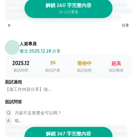
解鎖 260 字完整內容
21 人已看過
0
分享
人資專員
臺北
·
2025.12.28 分享
2025.12
1
/5
等待中
超高
面試時間
面試評價
面試狀態
面試難度
面試過程
【僅工作內容分享】強...
面試問答
月薪不足靠獎金可以嗎？
呃…
解鎖 367 字完整內容