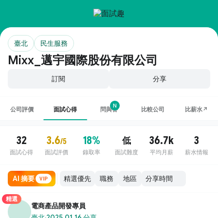
臺北
民生服務
Mixx_邁宇國際股份有限公司
訂閱
分享
N
公司評價
面試心得
問與答
比較公司
比薪水↗
32
3.6
18%
36.7k
3
低
/5
面試心得
面試評價
錄取率
面試難度
平均月薪
薪水情報
AI 摘要
職務
地區
VIP
精選
電商產品開發專員
臺北
·
2025.01.16 分享