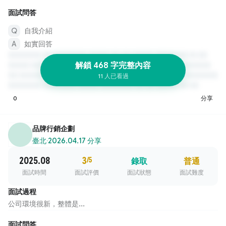
面試問答
自我介紹
如實回答
解鎖 468 字完整內容
11 人已看過
0
分享
品牌行銷企劃
臺北
·
2026.04.17 分享
2025.08
3
/5
錄取
普通
面試時間
面試評價
面試狀態
面試難度
面試過程
公司環境很新，整體是...
面試問答