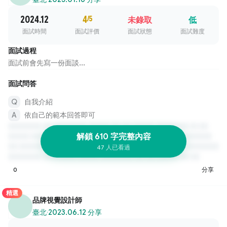
2024.12
4
/5
未錄取
低
面試時間
面試評價
面試狀態
面試難度
面試過程
面試前會先寫一份面談...
面試問答
自我介紹
依自己的範本回答即可
解鎖 610 字完整內容
47 人已看過
0
分享
精選
品牌視覺設計師
臺北
·
2023.06.12 分享