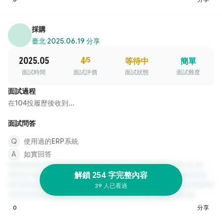
採購
臺北
·
2025.06.19 分享
2025.05
4
/5
等待中
簡單
面試時間
面試評價
面試狀態
面試難度
面試過程
在104投履歷後收到...
面試問答
使用過的ERP系統
如實回答
解鎖 254 字完整內容
39 人已看過
0
分享