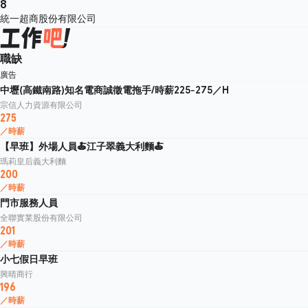
8
統一超商股份有限公司
職缺
廣告
中壢(高鐵南路)知名電商誠徵電拖手/時薪225-275／H
宗信人力資源有限公司
275
／時薪
【早班】外場人員🍝江子翠義大利麵🍝
瑪莉皇后義大利麵
200
／時薪
門市服務人員
全聯實業股份有限公司
201
／時薪
小七假日早班
興晴商行
196
／時薪