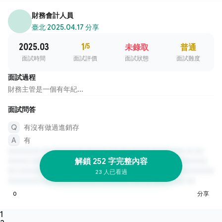
財務會計人員
臺北
·
2025.04.17 分享
2025.03
1
/5
未錄取
普通
面試時間
面試評價
面試狀態
面試難度
面試過程
財務主管是一個有年紀...
面試問答
有沒有做過進銷存
有
解鎖 252 字完整內容
23 人已看過
0
分享
1