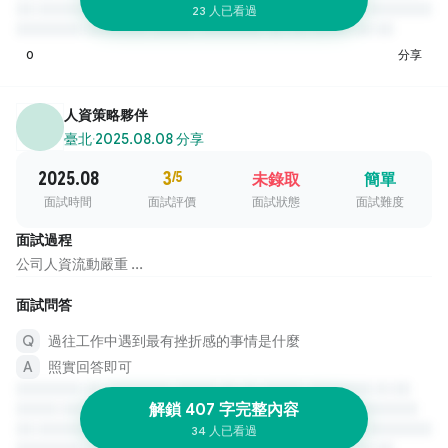
23 人已看過
0
分享
人資策略夥伴
臺北
·
2025.08.08 分享
2025.08
3
/5
未錄取
簡單
面試時間
面試評價
面試狀態
面試難度
面試過程
公司人資流動嚴重 ...
面試問答
過往工作中遇到最有挫折感的事情是什麼
照實回答即可
解鎖 407 字完整內容
34 人已看過