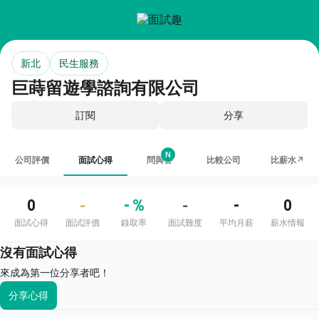
新北
民生服務
巨蒔留遊學諮詢有限公司
訂閱
分享
N
公司評價
面試心得
問與答
比較公司
比薪水↗
0
- %
-
0
-
-
面試心得
面試評價
錄取率
面試難度
平均月薪
薪水情報
沒有面試心得
來成為第一位分享者吧！
分享心得