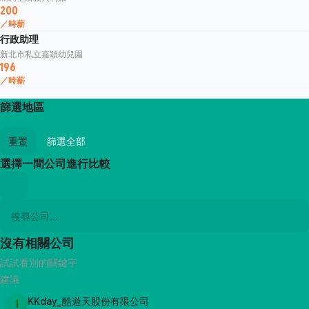
200
／時薪
行政助理
新北市私立嘉穎幼兒園
196
／時薪
篩選地區
重置
篩選全部
選擇一間公司進行比較
沒有相關公司
試試看別的關鍵字
建議
KKday_酷遊天股份有限公司
1