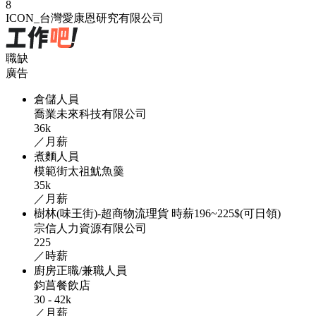
8
ICON_台灣愛康恩研究有限公司
職缺
廣告
倉儲人員
喬業未來科技有限公司
36k
／月薪
煮麵人員
模範街太祖魷魚羹
35k
／月薪
樹林(味王街)-超商物流理貨 時薪196~225$(可日領)
宗信人力資源有限公司
225
／時薪
廚房正職/兼職人員
鈞菖餐飲店
30 - 42k
／月薪