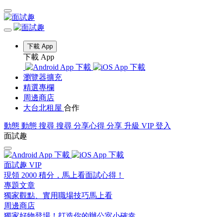
下載 App
下載 App
瀏覽器擴充
精選專欄
周邊商店
大台北租屋
合作
動態
動態
搜尋
搜尋
分享心得
分享
升級 VIP
登入
面試趣
面試趣 VIP
現領 2000 積分，馬上看面試心得！
專題文章
獨家觀點、實用職場技巧馬上看
周邊商店
獨家好物登場！打造你的辦公室小確幸