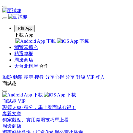
下載 App
下載 App
瀏覽器擴充
精選專欄
周邊商店
大台北租屋
合作
動態
動態
搜尋
搜尋
分享心得
分享
升級 VIP
登入
面試趣
面試趣 VIP
現領 2000 積分，馬上看面試心得！
專題文章
獨家觀點、實用職場技巧馬上看
周邊商店
獨家好物登場！打造你的辦公室小確幸