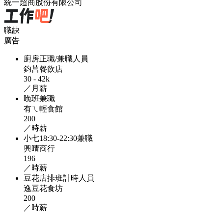
統一超商股份有限公司
職缺
廣告
廚房正職/兼職人員
鈞菖餐飲店
30 - 42k
／月薪
晚班兼職
有ㄟ輕食館
200
／時薪
小七18:30-22:30兼職
興晴商行
196
／時薪
豆花店排班計時人員
逸豆花食坊
200
／時薪