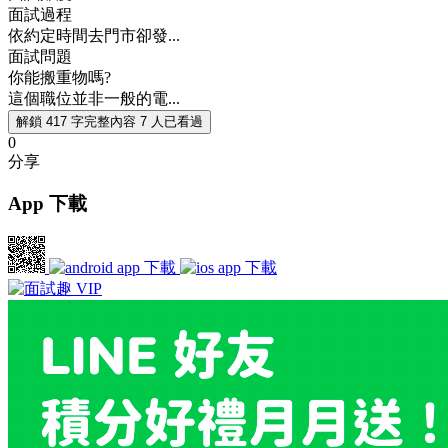
面試過程
依約定時間去門市卻發...
面試問題
你能搬重物嗎?
這個職位並非一般的電...
解鎖 417 字完整內容
7 人已看過
0
分享
App 下載