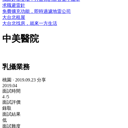
求職避雷針
免費擴充功能，即時過濾地雷公司
大台北租屋
大台北找房，就來一方生活
中美醫院
乳攝業務
桃園
·
2019.09.23 分享
2019.04
面試時間
4
/5
面試評價
錄取
面試結果
低
面試難度