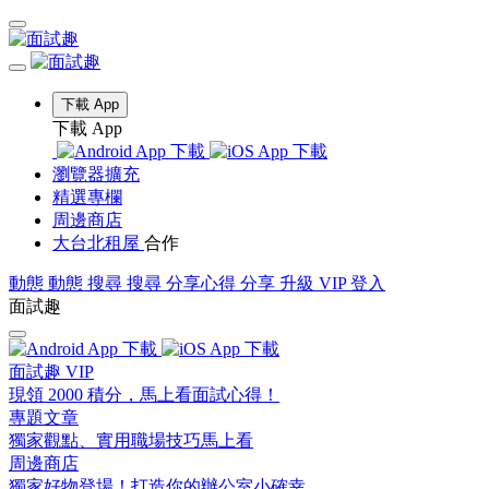
下載 App
下載 App
瀏覽器擴充
精選專欄
周邊商店
大台北租屋
合作
動態
動態
搜尋
搜尋
分享心得
分享
升級 VIP
登入
面試趣
面試趣 VIP
現領 2000 積分，馬上看面試心得！
專題文章
獨家觀點、實用職場技巧馬上看
周邊商店
獨家好物登場！打造你的辦公室小確幸