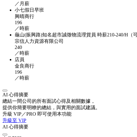
／月薪
小七假日早班
興晴商行
196
／時薪
龜山(振興路)知名超市誠徵物流理貨員 時薪210-240/H（
宗信人力資源有限公司
240
／時薪
店員
金良商行
196
／時薪
AI 心得摘要
總結一間公司的所有面試心得及相關數據，
提供你簡要明瞭的總結，與實用的面試建議。
升級 VIP／PRO 即可使用本功能
升級至 VIP
AI 心得摘要