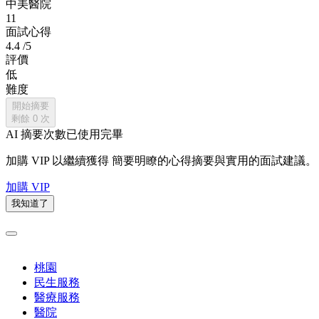
中美醫院
11
面試心得
4.4
/5
評價
低
難度
開始摘要
剩餘
0
次
AI 摘要次數已使用完畢
加購 VIP 以繼續獲得
簡要明瞭的心得摘要與實用的面試建議。
加購 VIP
我知道了
桃園
民生服務
醫療服務
醫院