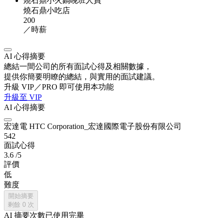
燒石鼎小火鍋晚班人員
燒石鼎小吃店
200
／時薪
AI 心得摘要
總結一間公司的所有面試心得及相關數據，
提供你簡要明瞭的總結，與實用的面試建議。
升級 VIP／PRO 即可使用本功能
升級至 VIP
AI 心得摘要
宏達電 HTC Corporation_宏達國際電子股份有限公司
542
面試心得
3.6
/5
評價
低
難度
開始摘要
剩餘
0
次
AI 摘要次數已使用完畢