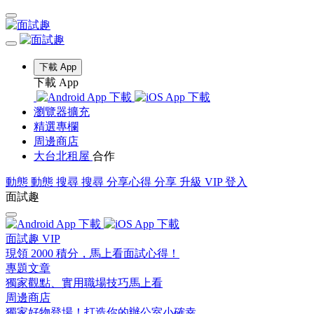
下載 App
下載 App
瀏覽器擴充
精選專欄
周邊商店
大台北租屋
合作
動態
動態
搜尋
搜尋
分享心得
分享
升級 VIP
登入
面試趣
面試趣 VIP
現領 2000 積分，馬上看面試心得！
專題文章
獨家觀點、實用職場技巧馬上看
周邊商店
獨家好物登場！打造你的辦公室小確幸