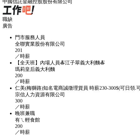
中國信託金融控股股份有限公司
職缺
廣告
門市服務人員
全聯實業股份有限公司
201
／時薪
【全天班】內場人員🍝江子翠義大利麵🍝
瑪莉皇后義大利麵
200
／時薪
仁美(梅獅路)知名電商誠徵理貨員 時薪230-300$(可日領.
宗信人力資源有限公司
300
／時薪
晚班兼職
有ㄟ輕食館
200
／時薪