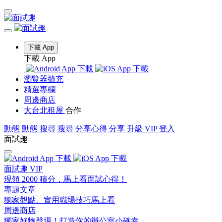
下載 App
下載 App
瀏覽器擴充
精選專欄
周邊商店
大台北租屋
合作
動態
動態
搜尋
搜尋
分享心得
分享
升級 VIP
登入
面試趣
面試趣 VIP
現領 2000 積分，馬上看面試心得！
專題文章
獨家觀點、實用職場技巧馬上看
周邊商店
獨家好物登場！打造你的辦公室小確幸