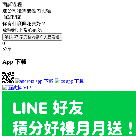
面試過程
進公司後需要性向測驗
面試問題
你有什麼興趣喜好？
放輕鬆,正常心面試
解鎖 37 字完整內容
0 人已看過
0
分享
App 下載