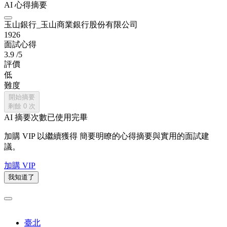
AI 心得摘要
玉山銀行_玉山商業銀行股份有限公司
1926
面試心得
3.9
/5
評價
低
難度
開始摘要
剩餘
0
次
AI 摘要次數已使用完畢
加購 VIP 以繼續獲得
簡要明瞭的心得摘要與實用的面試建
議。
加購 VIP
我知道了
臺北