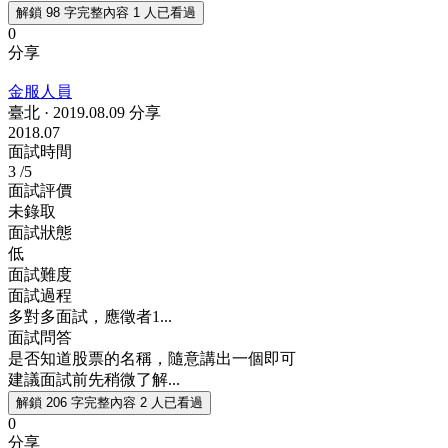
解鎖 98 字完整內容
1 人已看過
0
分享
金服人員
臺北
·
2019.08.09 分享
2018.07
面試時間
3
/5
面試評價
未錄取
面試狀態
低
面試難度
面試過程
多對多面試，應徵者1...
面試問答
是否知道股票的名稱，隨意講出一個即可
建議面試前先稍微了解...
解鎖 206 字完整內容
2 人已看過
0
分享