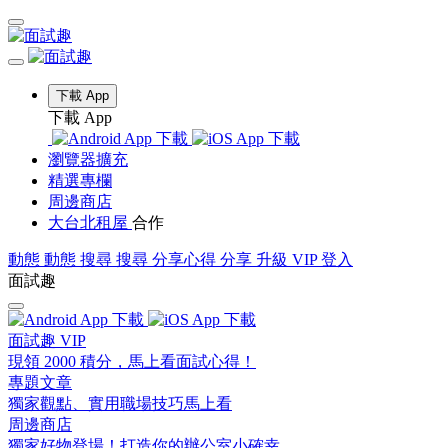
下載 App
下載 App
瀏覽器擴充
精選專欄
周邊商店
大台北租屋
合作
動態
動態
搜尋
搜尋
分享心得
分享
升級 VIP
登入
面試趣
面試趣 VIP
現領 2000 積分，馬上看面試心得！
專題文章
獨家觀點、實用職場技巧馬上看
周邊商店
獨家好物登場！打造你的辦公室小確幸