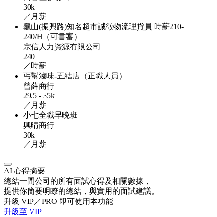
30k
／月薪
龜山(振興路)知名超市誠徵物流理貨員 時薪210-
240/H（可書審）
宗信人力資源有限公司
240
／時薪
丐幫滷味-五結店（正職人員）
曾薛商行
29.5 - 35k
／月薪
小七全職早晚班
興晴商行
30k
／月薪
AI 心得摘要
總結一間公司的所有面試心得及相關數據，
提供你簡要明瞭的總結，與實用的面試建議。
升級 VIP／PRO 即可使用本功能
升級至 VIP