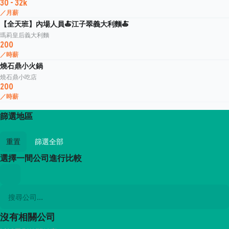
30 - 32k
／月薪
【全天班】內場人員🍝江子翠義大利麵🍝
瑪莉皇后義大利麵
200
／時薪
燒石鼎小火鍋
燒石鼎小吃店
200
／時薪
篩選地區
重置
篩選全部
選擇一間公司進行比較
沒有相關公司