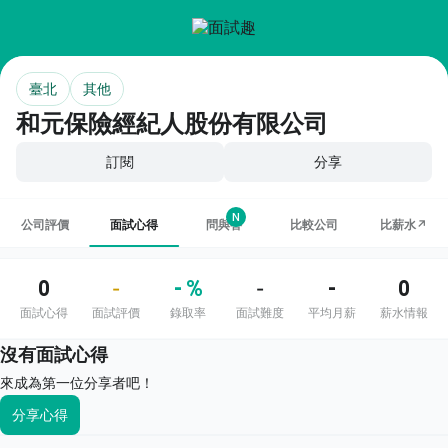
臺北
其他
和元保險經紀人股份有限公司
訂閱
分享
N
公司評價
面試心得
問與答
比較公司
比薪水↗
0
- %
-
0
-
-
面試心得
面試評價
錄取率
面試難度
平均月薪
薪水情報
沒有面試心得
來成為第一位分享者吧！
分享心得