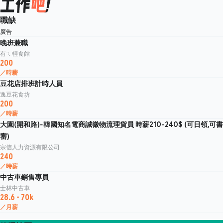
職缺
廣告
晚班兼職
有ㄟ輕食館
200
／時薪
豆花店排班計時人員
逸豆花食坊
200
／時薪
大園(開和路)-韓國知名電商誠徵物流理貨員 時薪210-240$ (可日領,可書
審)
宗信人力資源有限公司
240
／時薪
中古車銷售專員
士林中古車
28.6 - 70k
／月薪