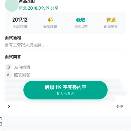
產品企劃
新北
·
2018.09.19 分享
2017.12
4
/5
錄取
普通
面試時間
面試評價
面試狀態
面試難度
面試過程
會有主管跟人資面試，...
面試問答
為何離職
照實回答
解鎖 119 字完整內容
5 人已看過
0
分享
1
2