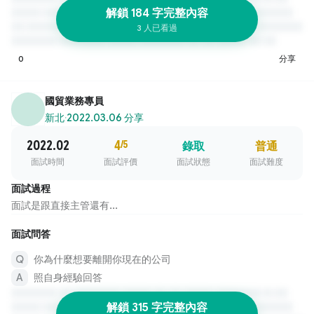
解鎖 184 字完整內容
3 人已看過
0
分享
國貿業務專員
新北
·
2022.03.06 分享
2022.02
4
/5
錄取
普通
面試時間
面試評價
面試狀態
面試難度
面試過程
面試是跟直接主管還有...
面試問答
你為什麼想要離開你現在的公司
照自身經驗回答
解鎖 315 字完整內容