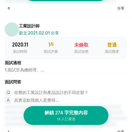
0
分享
工業設計師
新北
·
2021.02.01 分享
2020.11
1
/5
未錄取
普通
面試時間
面試評價
面試狀態
面試難度
面試過程
1.面試官為總經理、...
面試問答
你覺的工業設計與產品設計的不同在那？
其實這點我個人是覺得...
解鎖 274 字完整內容
13 人已看過
1
分享