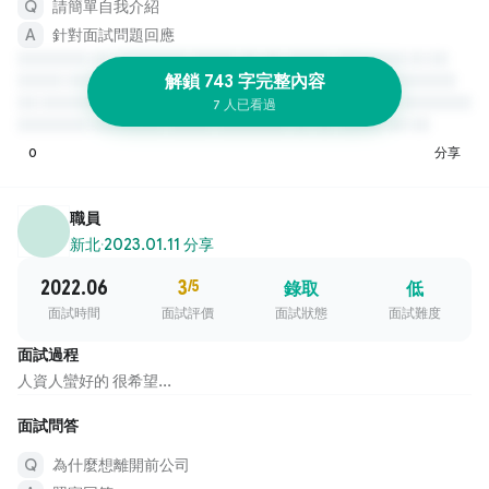
請簡單自我介紹
針對面試問題回應
解鎖 743 字完整內容
7 人已看過
0
分享
職員
新北
·
2023.01.11 分享
2022.06
3
/5
錄取
低
面試時間
面試評價
面試狀態
面試難度
面試過程
人資人蠻好的 很希望...
面試問答
為什麼想離開前公司