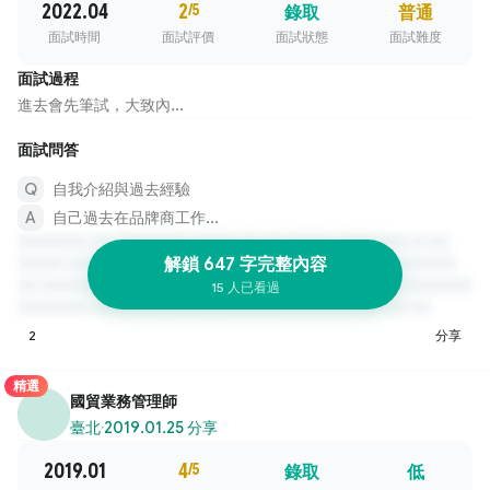
2022.04
2
/5
錄取
普通
面試時間
面試評價
面試狀態
面試難度
面試過程
進去會先筆試，大致內...
面試問答
自我介紹與過去經驗
自己過去在品牌商工作...
解鎖 647 字完整內容
15 人已看過
2
分享
精選
國貿業務管理師
臺北
·
2019.01.25 分享
2019.01
4
/5
錄取
低