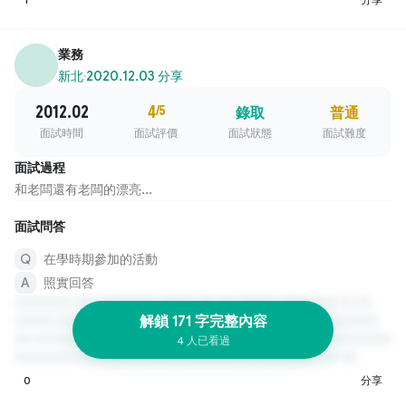
業務
新北
·
2020.12.03 分享
2012.02
4
/5
錄取
普通
面試時間
面試評價
面試狀態
面試難度
面試過程
和老闆還有老闆的漂亮...
面試問答
在學時期參加的活動
照實回答
解鎖 171 字完整內容
4 人已看過
0
分享