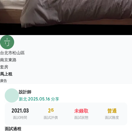
台北市松山區
南京東路
套房
馬上租
廣告
設計師
新北
·
2025.05.16 分享
2021.03
2
/5
未錄取
普通
面試時間
面試評價
面試狀態
面試難度
面試過程