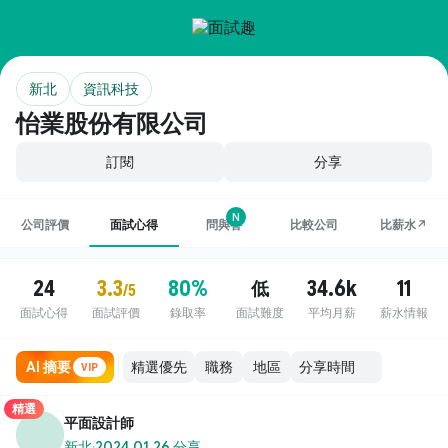
新北
資訊科技
怡業股份有限公司
訂閱
分享
N
公司評價
面試心得
問與答
比較公司
比薪水↗
24
3.3
80%
34.6k
11
低
/5
面試心得
面試評價
錄取率
面試難度
平均月薪
薪水情報
AI 摘要
職務
地區
VIP
精選
平面設計師
新北
·
2024.01.26 分享