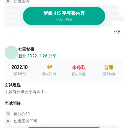
照實回答
解鎖 415 字完整內容
4 人已看過
0
分享
社區秘書
新北
·
2022.11.26 分享
2022.10
4
/5
未錄取
普通
面試時間
面試評價
面試狀態
面試難度
面試過程
面試有要求要穿著與工...
面試問答
自我介紹
如實回答即可