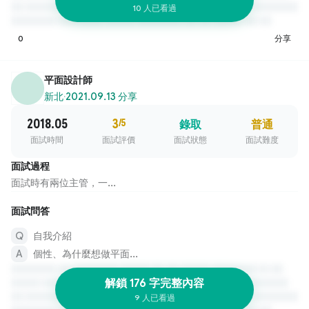
10 人已看過
0
分享
平面設計師
新北
·
2021.09.13 分享
2018.05
3
/5
錄取
普通
面試時間
面試評價
面試狀態
面試難度
面試過程
面試時有兩位主管，一...
面試問答
自我介紹
個性、為什麼想做平面...
解鎖 176 字完整內容
9 人已看過