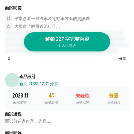
面試問答
平常會看一些汽車及電動車方面的資訊嗎
大概會了解最近流行什...
解鎖 227 字完整內容
6 人已看過
0
分享
產品設計
新北
·
2023.12.11 分享
2023.11
4
/5
未錄取
普通
面試時間
面試評價
面試狀態
面試難度
面試過程
面試前在家作業，先寫...
面試問答