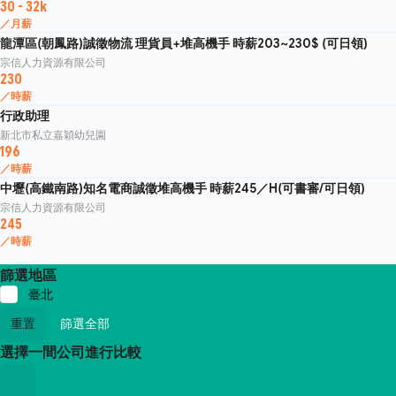
30 - 32k
／月薪
龍潭區(朝鳳路)誠徵物流 理貨員+堆高機手 時薪203~230$ (可日領)
宗信人力資源有限公司
230
／時薪
行政助理
新北市私立嘉穎幼兒園
196
／時薪
中壢(高鐵南路)知名電商誠徵堆高機手 時薪245／H(可書審/可日領)
宗信人力資源有限公司
245
／時薪
篩選地區
臺北
重置
篩選全部
選擇一間公司進行比較