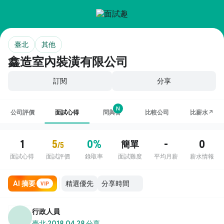
臺北
其他
鑫造室內裝潢有限公司
訂閱
分享
N
公司評價
面試心得
問與答
比較公司
比薪水↗
1
5
0%
-
0
簡單
/5
面試心得
面試評價
錄取率
面試難度
平均月薪
薪水情報
AI 摘要
VIP
行政人員
臺北
·
2018.04.28 分享