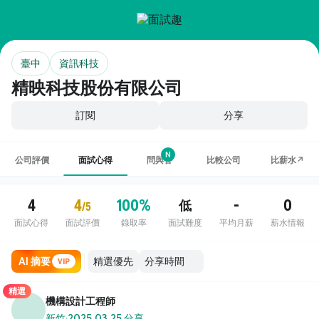
臺中
資訊科技
精映科技股份有限公司
訂閱
分享
N
公司評價
面試心得
問與答
比較公司
比薪水↗
4
4
100%
-
0
低
/5
面試心得
面試評價
錄取率
面試難度
平均月薪
薪水情報
AI 摘要
VIP
精選
機構設計工程師
新竹
·
2025.03.25 分享