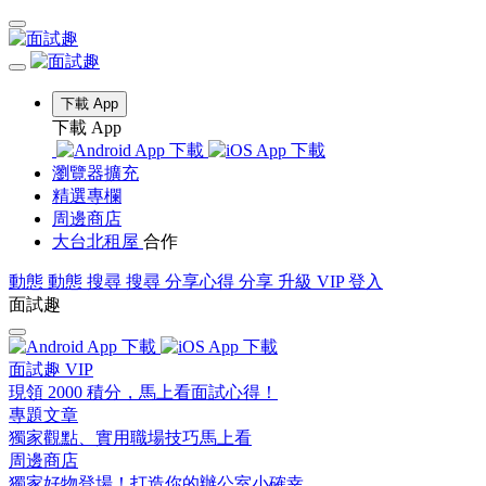
下載 App
下載 App
瀏覽器擴充
精選專欄
周邊商店
大台北租屋
合作
動態
動態
搜尋
搜尋
分享心得
分享
升級 VIP
登入
面試趣
面試趣 VIP
現領 2000 積分，馬上看面試心得！
專題文章
獨家觀點、實用職場技巧馬上看
周邊商店
獨家好物登場！打造你的辦公室小確幸