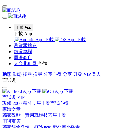
下載 App
下載 App
瀏覽器擴充
精選專欄
周邊商店
大台北租屋
合作
動態
動態
搜尋
搜尋
分享心得
分享
升級 VIP
登入
面試趣
面試趣 VIP
現領 2000 積分，馬上看面試心得！
專題文章
獨家觀點、實用職場技巧馬上看
周邊商店
獨家好物登場！打造你的辦公室小確幸