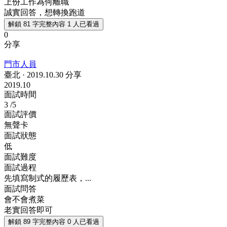
上份工作為何離職
誠實回答，想轉換跑道
解鎖 81 字完整內容
1 人已看過
0
分享
門市人員
臺北
·
2019.10.30 分享
2019.10
面試時間
3
/5
面試評價
無聲卡
面試狀態
低
面試難度
面試過程
先填寫制式的履歷表，...
面試問答
會不會煮菜
老實回答即可
解鎖 89 字完整內容
0 人已看過