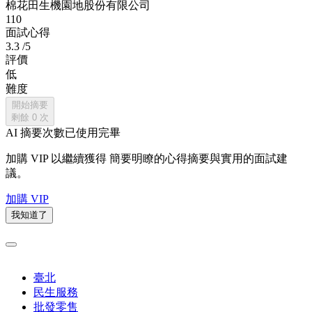
棉花田生機園地股份有限公司
110
面試心得
3.3
/5
評價
低
難度
開始摘要
剩餘
0
次
AI 摘要次數已使用完畢
加購 VIP 以繼續獲得
簡要明瞭的心得摘要與實用的面試建
議。
加購 VIP
我知道了
臺北
民生服務
批發零售