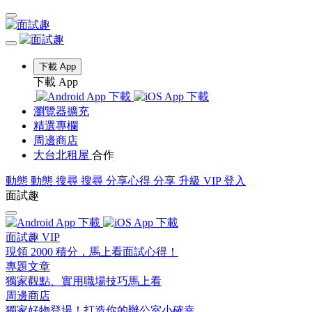
下載 App
下載 App
瀏覽器擴充
精選專欄
周邊商店
大台北租屋
合作
動態
動態
搜尋
搜尋
分享心得
分享
升級 VIP
登入
面試趣
面試趣 VIP
現領 2000 積分，馬上看面試心得！
專題文章
獨家觀點、實用職場技巧馬上看
周邊商店
獨家好物登場！打造你的辦公室小確幸