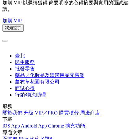
加購 VIP 以繼續獲得
簡要明瞭的心得摘要與實用的面試建
議。
加購 VIP
我知道了
臺北
民生服務
批發零售
藥品／化妝品及清潔用品零售業
薰衣草花園有限公司
面試心得
行銷/物流助理
服務
關於我們
升級 VIP／PRO
購買積分
周邊商店
下載
iOS App
Android App
Chrome 擴充功能
專題文章
面試趣 Blog
比薪水觀點