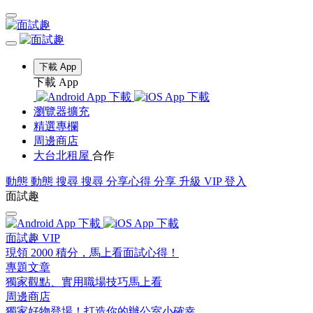
下載 App
下載 App
瀏覽器擴充
精選專欄
周邊商店
大台北租屋
合作
動態
動態
搜尋
搜尋
分享心得
分享
升級 VIP
登入
面試趣
面試趣 VIP
現領 2000 積分，馬上看面試心得！
專題文章
獨家觀點、實用職場技巧馬上看
周邊商店
獨家好物登場！打造你的辦公室小確幸