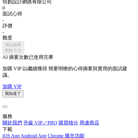
領創設計網路有限公司
0
面試心得
-
評價
-
難度
開始摘要
剩餘
0
次
AI 摘要次數已使用完畢
加購 VIP 以繼續獲得
簡要明瞭的心得摘要與實用的面試建
議。
加購 VIP
我知道了
服務
關於我們
升級 VIP／PRO
購買積分
周邊商店
下載
iOS App
Android App
Chrome 擴充功能