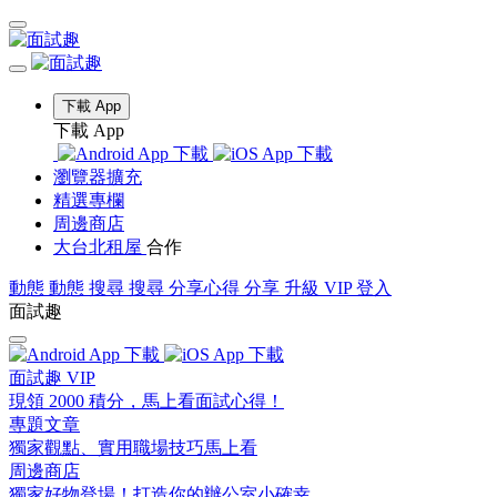
下載 App
下載 App
瀏覽器擴充
精選專欄
周邊商店
大台北租屋
合作
動態
動態
搜尋
搜尋
分享心得
分享
升級 VIP
登入
面試趣
面試趣 VIP
現領 2000 積分，馬上看面試心得！
專題文章
獨家觀點、實用職場技巧馬上看
周邊商店
獨家好物登場！打造你的辦公室小確幸