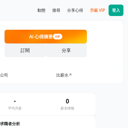
動態
搜尋
分享心得
升級 VIP
登入
AI 心得摘要
VIP
訂閱
分享
公司
比薪水↗
-
0
平均月薪
薪水情報
求職者分析