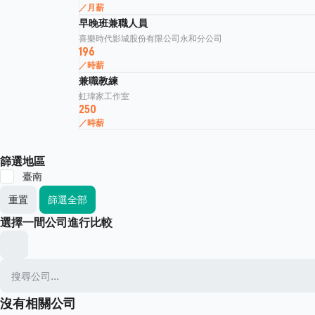
／月薪
早晚班兼職人員
喜樂時代影城股份有限公司永和分公司
196
／時薪
兼職教練
虹瑋家工作室
250
／時薪
篩選地區
臺南
重置
篩選全部
選擇一間公司進行比較
沒有相關公司