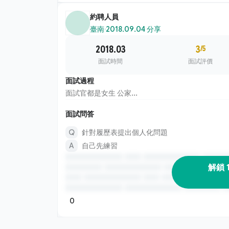
約聘人員
臺南
·
2018.09.04 分享
2018.03
3
/5
面試時間
面試評價
面試過程
面試官都是女生 公家...
面試問答
針對履歷表提出個人化問題
自己先練習
解鎖 
0