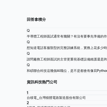
回答拿積分
Q
半導體工程師面試通常有幾關？有沒有要事先準備的
Q
想知道電話客服類型的完整訓練系統，實務上花多少
Q
請問廠務工程師面試的主管更重視基礎設備維護還是
Q
和碩聯合科技這幾個AI職位，是不是都會有像寫Pyth
資訊科技熱門公司
1
台積電_台灣積體電路製造股份有限公司
2