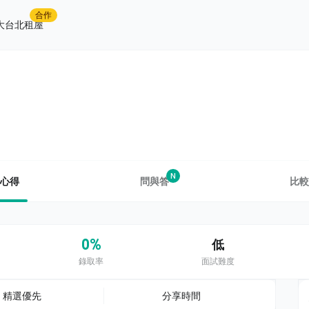
合作
大台北租屋
N
心得
問與答
比較
0%
低
錄取率
面試難度