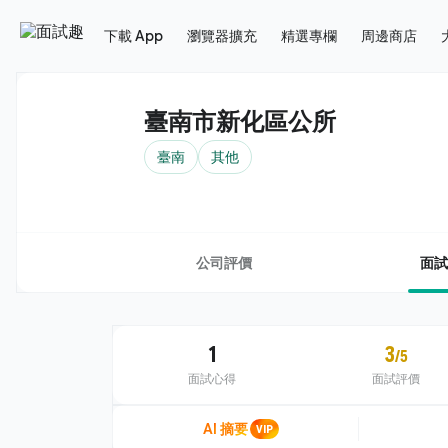
下載 App
瀏覽器擴充
精選專欄
周邊商店
臺南市新化區公所
臺南
其他
公司評價
面試
1
3
/5
面試心得
面試評價
AI 摘要
VIP