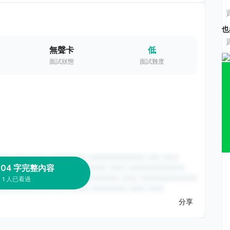
也
無聲卡
低
面試狀態
面試難度
104 字完整內容
1 人已看過
分享