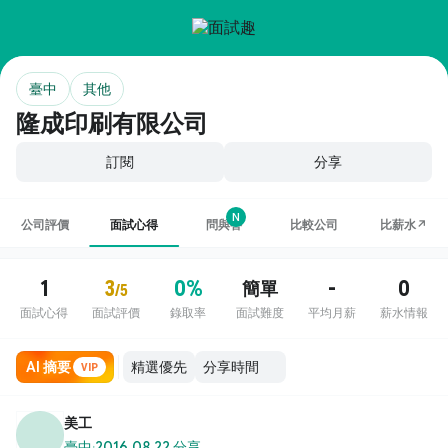
臺中
其他
隆成印刷有限公司
訂閱
分享
N
公司評價
面試心得
問與答
比較公司
比薪水↗
1
3
0%
-
0
簡單
/5
面試心得
面試評價
錄取率
面試難度
平均月薪
薪水情報
AI 摘要
VIP
美工
臺中
·
2016.08.22 分享