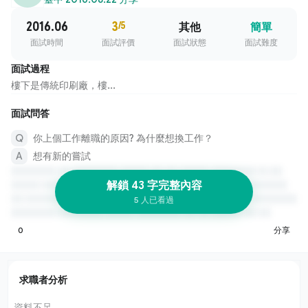
2016.06
3
/5
其他
簡單
面試時間
面試評價
面試狀態
面試難度
面試過程
樓下是傳統印刷廠，樓...
面試問答
你上個工作離職的原因? 為什麼想換工作？
想有新的嘗試
解鎖 43 字完整內容
5 人已看過
0
分享
求職者分析
資料不足