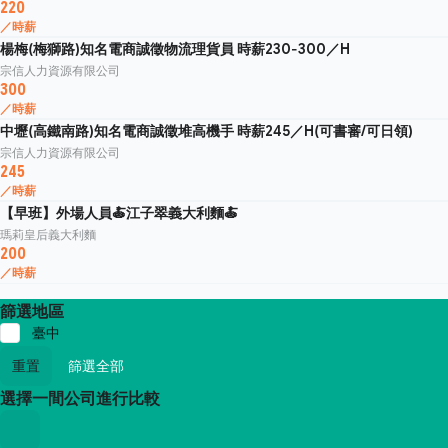
220
／時薪
楊梅(梅獅路)知名電商誠徵物流理貨員 時薪230-300／H
宗信人力資源有限公司
300
／時薪
中壢(高鐵南路)知名電商誠徵堆高機手 時薪245／H(可書審/可日領)
宗信人力資源有限公司
245
／時薪
【早班】外場人員🍝江子翠義大利麵🍝
瑪莉皇后義大利麵
200
／時薪
篩選地區
臺中
重置
篩選全部
選擇一間公司進行比較