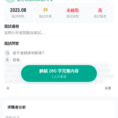
2023.08
1
/5
未錄取
高
面試時間
面試評價
面試狀態
面試難度
面試過程
這間公司老闆親自面試...
面試問答
會不會開車和騎車?
都會。
解鎖 280 字完整內容
1 人已看過
0
分享
求職者分析
資料不足