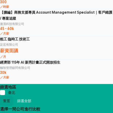
300
／時薪
【擴編】商務支援專員 Account Management Specialist｜客戶維護
/ 專案追蹤
滙漢科技有限公司
45 - 60k
／月薪
粗工 臨時工 技術工
定宏有限公司
薪資面議
／月
經濟部 115年 AI 新秀計畫正式開放招生
極智管理顧問有限公司
30k
／月薪
篩選地區
臺北
重置
篩選全部
選擇一間公司進行比較