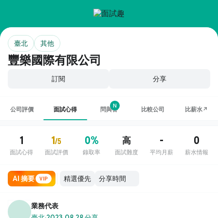
臺北
其他
豐樂國際有限公司
訂閱
分享
N
公司評價
面試心得
問與答
比較公司
比薪水↗
1
1
0%
-
0
高
/5
面試心得
面試評價
錄取率
面試難度
平均月薪
薪水情報
AI 摘要
VIP
業務代表
臺北
·
2023.08.28 分享