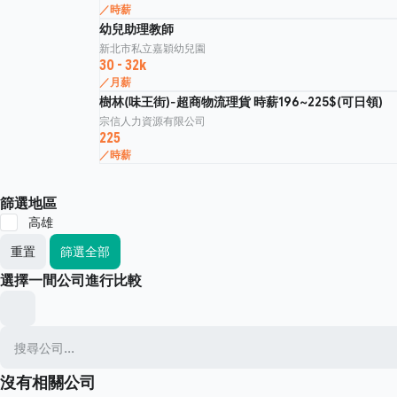
／時薪
幼兒助理教師
新北市私立嘉穎幼兒園
30 - 32k
／月薪
樹林(味王街)-超商物流理貨 時薪196~225$(可日領)
宗信人力資源有限公司
225
／時薪
篩選地區
高雄
重置
篩選全部
選擇一間公司進行比較
沒有相關公司