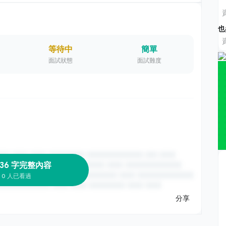
也
等待中
簡單
面試狀態
面試難度
 36 字完整內容
0 人已看過
分享