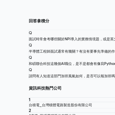
回答拿積分
Q
面試時常會考哪些關於NPI導入的實務情境題，或是
Q
半導體工程師面試通常有幾關？有沒有要事先準備的
Q
和碩聯合科技這幾個AI職位，是不是都會有像寫Pyth
Q
請問有人知道這部門加班風氣如何，是否可以報加班
資訊科技熱門公司
1
台積電_台灣積體電路製造股份有限公司
2