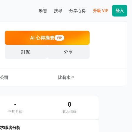
動態
搜尋
分享心得
升級 VIP
登入
AI 心得摘要
VIP
訂閱
分享
公司
比薪水↗
-
0
平均月薪
薪水情報
求職者分析