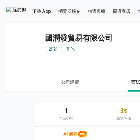
下載 App
瀏覽器擴充
精選專欄
周邊商店
國潤發貿易有限公司
高雄
其他
公司評價
面試
1
3
/5
面試心得
面試評價
AI 摘要
VIP