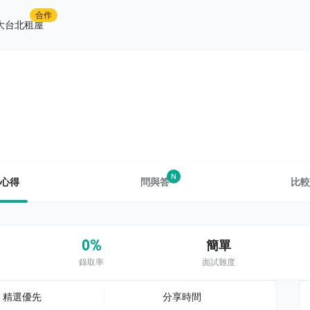
合作
大台北租屋
N
心得
問與答
比較
0%
簡單
錄取率
面試難度