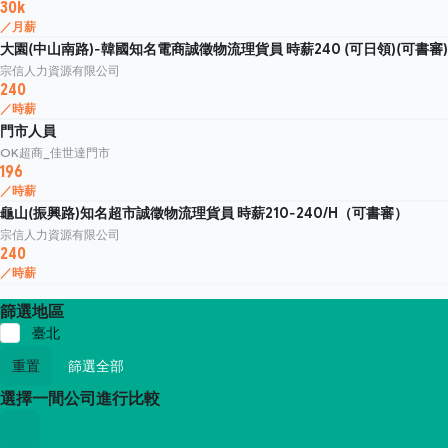
30k
／月薪
大園(中山南路)-韓國知名電商誠徵物流理貨員 時薪240 (可日領)(可書審)
宗信人力資源有限公司
240
／時薪
門市人員
OK超商_佳世達門市
196
／時薪
龜山(振興路)知名超市誠徵物流理貨員 時薪210-240/H（可書審）
宗信人力資源有限公司
240
／時薪
篩選地區
臺北
重置
篩選全部
選擇一間公司進行比較