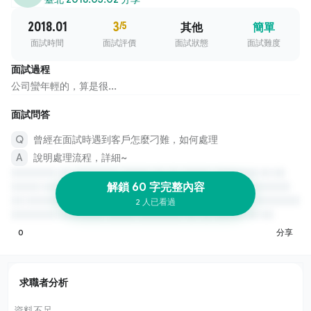
2018.01
3
/5
其他
簡單
面試時間
面試評價
面試狀態
面試難度
面試過程
公司蠻年輕的，算是很...
面試問答
曾經在面試時遇到客戶怎麼刁難，如何處理
說明處理流程，詳細~
解鎖 60 字完整內容
2 人已看過
0
分享
求職者分析
資料不足