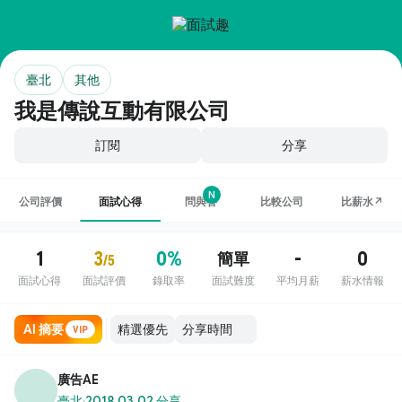
臺北
其他
我是傳說互動有限公司
訂閱
分享
N
公司評價
面試心得
問與答
比較公司
比薪水↗
1
3
0%
-
0
簡單
/5
面試心得
面試評價
錄取率
面試難度
平均月薪
薪水情報
AI 摘要
VIP
廣告AE
臺北
·
2018.03.02 分享