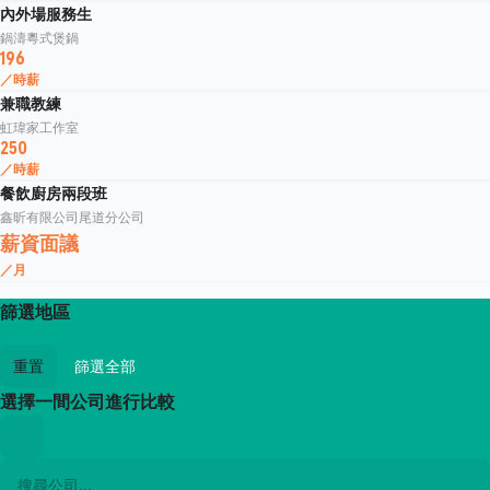
內外場服務生
鍋濤粵式煲鍋
196
／時薪
兼職教練
虹瑋家工作室
250
／時薪
餐飲廚房兩段班
鑫昕有限公司尾道分公司
薪資面議
／月
篩選地區
重置
篩選全部
選擇一間公司進行比較