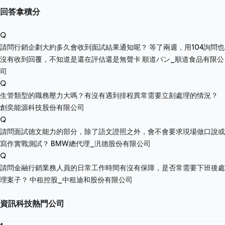
回答拿積分
Q
請問行銷企劃大約多久會收到面試結果通知呢？ 等了兩週，用104詢問也
沒有收到回覆，不知道是還在評估還是無聲卡
順道パン_順道食品有限公
司
Q
生管類型的職務壓力大嗎？有沒有遇到排程異常需要立刻處理的情況？
創奕能源科技股份有限公司
Q
請問面試德文能力的部分，除了語文證照之外，會不會要求現場做口說或
寫作實戰測試？
BMW總代理_汎德股份有限公司
Q
請問金融行銷業務人員的日常工作時間有沒有保障，是否常需要下班後處
理案子？
中租控股_中租迪和股份有限公司
資訊科技熱門公司