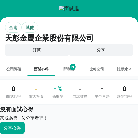
臺南
其他
天彭金屬企業股份有限公司
訂閱
分享
N
公司評價
面試心得
問與答
比較公司
比薪水↗
0
- %
-
0
-
-
面試心得
面試評價
錄取率
面試難度
平均月薪
薪水情報
沒有面試心得
來成為第一位分享者吧！
分享心得