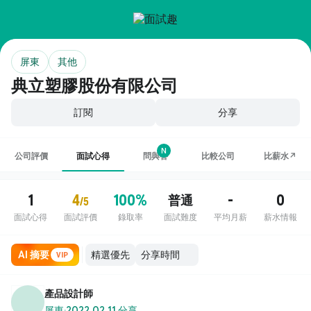
屏東
其他
典立塑膠股份有限公司
訂閱
分享
N
公司評價
面試心得
問與答
比較公司
比薪水↗
1
4
100%
-
0
普通
/5
面試心得
面試評價
錄取率
面試難度
平均月薪
薪水情報
AI 摘要
VIP
產品設計師
屏東
·
2022.02.11 分享