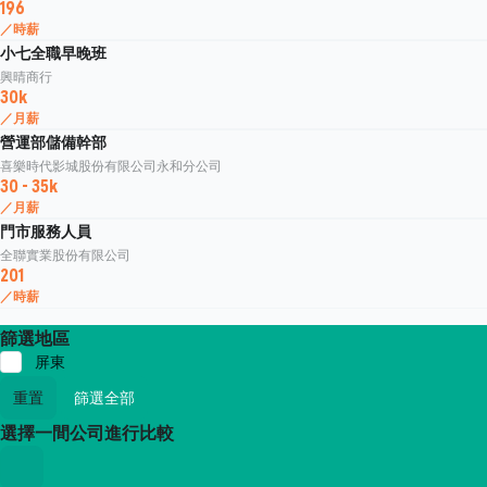
196
／時薪
小七全職早晚班
興晴商行
30k
／月薪
營運部儲備幹部
喜樂時代影城股份有限公司永和分公司
30 - 35k
／月薪
門市服務人員
全聯實業股份有限公司
201
／時薪
篩選地區
屏東
重置
篩選全部
選擇一間公司進行比較