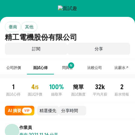
臺南
其他
精工電機股份有限公司
訂閱
分享
N
公司評價
面試心得
問與答
比較公司
比薪水↗
1
4
100%
32k
2
簡單
/5
面試心得
面試評價
錄取率
面試難度
平均月薪
薪水情報
AI 摘要
VIP
作業員
臺南
·
2021.11.16 分享