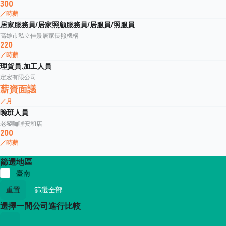
300
／時薪
居家服務員/居家照顧服務員/居服員/照服員
高雄市私立佳景居家長照機構
220
／時薪
理貨員.加工人員
定宏有限公司
薪資面議
／月
晚班人員
老饕咖哩安和店
200
／時薪
篩選地區
臺南
重置
篩選全部
選擇一間公司進行比較