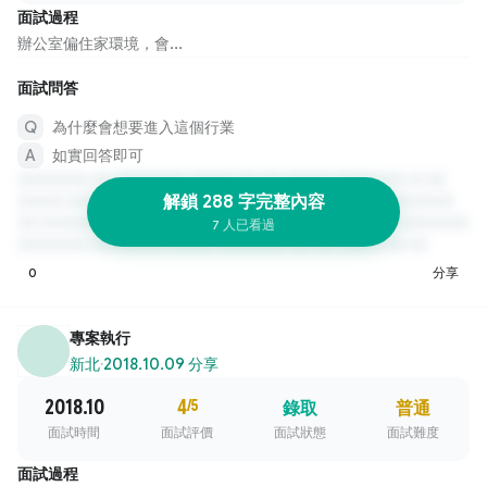
面試過程
辦公室偏住家環境，會...
面試問答
為什麼會想要進入這個行業
如實回答即可
解鎖 288 字完整內容
7 人已看過
0
分享
專案執行
新北
·
2018.10.09 分享
2018.10
4
/5
錄取
普通
面試時間
面試評價
面試狀態
面試難度
面試過程