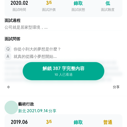
2020.02
3
/5
錄取
低
面試時間
面試評價
面試狀態
面試難度
面試過程
公司就是居家型環境，...
面試問答
你從小到大的夢想是什麼？
就真的從國小夢想開始...
解鎖 387 字完整內容
10 人已看過
0
分享
藝術行政
新北
·
2021.09.14 分享
2019.06
3
/5
錄取
普通