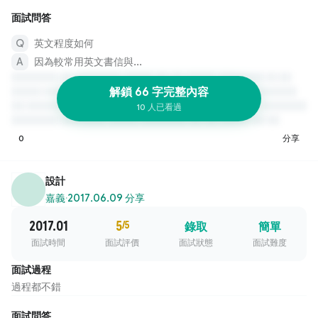
面試問答
英文程度如何
因為較常用英文書信與...
解鎖 66 字完整內容
10 人已看過
0
分享
設計
嘉義
·
2017.06.09 分享
2017.01
5
/5
錄取
簡單
面試時間
面試評價
面試狀態
面試難度
面試過程
過程都不錯
面試問答