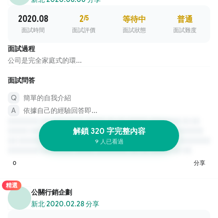
2020.08
2
/5
等待中
普通
面試時間
面試評價
面試狀態
面試難度
面試過程
公司是完全家庭式的環...
面試問答
簡單的自我介紹
依據自己的經驗回答即...
解鎖 320 字完整內容
9 人已看過
0
分享
精選
公關行銷企劃
新北
·
2020.02.28 分享