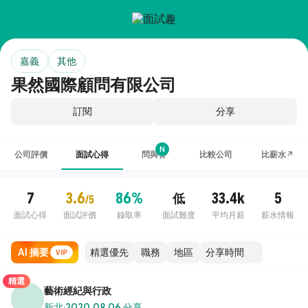
嘉義
其他
果然國際顧問有限公司
訂閱
分享
N
公司評價
面試心得
問與答
比較公司
比薪水↗
7
3.6
86%
33.4k
5
低
/5
面試心得
面試評價
錄取率
面試難度
平均月薪
薪水情報
AI 摘要
職務
地區
VIP
精選
藝術經紀與行政
新北
·
2020.08.06 分享