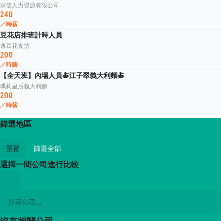
宗信人力資源有限公司
240
／時薪
豆花店排班計時人員
逸豆花食坊
200
／時薪
【全天班】內場人員🍝江子翠義大利麵🍝
瑪莉皇后義大利麵
200
／時薪
篩選地區
重置
篩選全部
選擇一間公司進行比較