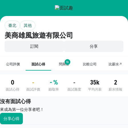
臺北
其他
美商雄風旅遊有限公司
訂閱
分享
N
公司評價
面試心得
問與答
比較公司
比薪水↗
0
- %
35k
2
-
-
面試心得
面試評價
錄取率
面試難度
平均月薪
薪水情報
沒有面試心得
來成為第一位分享者吧！
分享心得