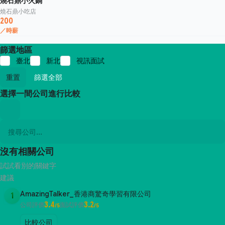
燒石鼎小火鍋
燒石鼎小吃店
200
／時薪
篩選地區
臺北
新北
視訊面試
重置
篩選全部
選擇一間公司進行比較
沒有相關公司
試試看別的關鍵字
建議
AmazingTalker_香港商驚奇學習有限公司
1
3.4
3.2
公司評價
面試評價
/5
/5
比較公司