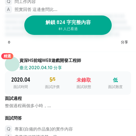
問工作內容
照實回答 這邊會問比...
解鎖 824 字完整內容
81 人已看過
0
分享
精選
資深H5前端WEB遊戲開發工程師
臺北
·
2020.04.10 分享
2020.04
5
/5
未錄取
低
面試時間
面試評價
面試狀態
面試難度
面試過程
整個過程兩個多小時，...
面試問答
專案(自備的作品集)的實作內容