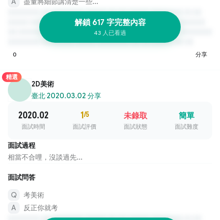
盡量將細節講清楚一些...
解鎖 617 字完整內容
43 人已看過
0
分享
精選
2D美術
臺北
·
2020.03.02 分享
2020.02
1
/5
未錄取
簡單
面試時間
面試評價
面試狀態
面試難度
面試過程
相當不合哩，沒談過先...
面試問答
考美術
反正你就考