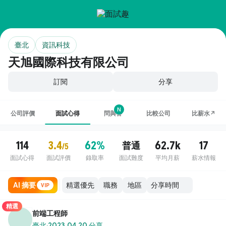
臺北
資訊科技
天旭國際科技有限公司
訂閱
分享
N
公司評價
面試心得
問與答
比較公司
比薪水↗
114
3.4
62%
62.7k
17
普通
/5
面試心得
面試評價
錄取率
面試難度
平均月薪
薪水情報
AI 摘要
職務
地區
VIP
精選
前端工程師
臺北
·
2023.04.20 分享