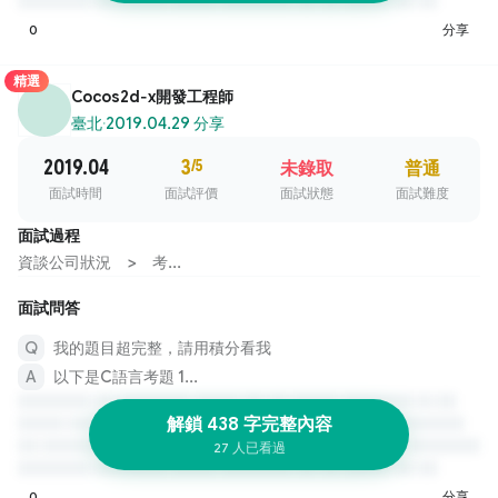
0
分享
精選
Cocos2d-x開發工程師
臺北
·
2019.04.29 分享
2019.04
3
/5
未錄取
普通
面試時間
面試評價
面試狀態
面試難度
面試過程
資談公司狀況 > 考...
面試問答
我的題目超完整，請用積分看我
以下是C語言考題 1...
解鎖 438 字完整內容
27 人已看過
0
分享