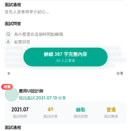
面試過程
首先人資會簡單介紹公...
面試問答
為什麼選在這個時間點離職
如實回答
解鎖 387 字完整內容
32 人已看過
0
分享
精選
應用UI設計師
視訊面試
·
2021.07.13 分享
2021.07
4
/5
錄取
普通
面試時間
面試評價
面試狀態
面試難度
面試過程