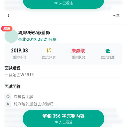
30 人已看過
2
分享
精選
網頁UI美術設計師
臺北
·
2019.08.21 分享
2019.08
1
/5
未錄取
低
面試時間
面試評價
面試狀態
面試難度
面試過程
一開始丟WEB UI...
面試問答
沒獲得面試
想測驗的話就去測驗吧...
解鎖 356 字完整內容
18 人已看過