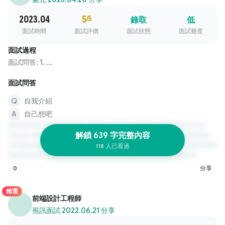
2023.04
5
/5
錄取
低
面試時間
面試評價
面試狀態
面試難度
面試過程
面試問答: 1. ...
面試問答
自我介紹
自己想吧
解鎖 639 字完整內容
118 人已看過
0
分享
精選
前端設計工程師
視訊面試
·
2022.06.21 分享