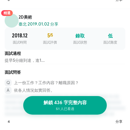
精選
2D美術
臺北
·
2019.01.02 分享
2018.12
5
/5
錄取
低
面試時間
面試評價
面試狀態
面試難度
面試過程
提早5分鐘到達，進1...
面試問答
上一份工作？工作內容？離職原因？
依各人情況如實回答。
解鎖 436 字完整內容
51 人已看過
4
分享