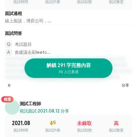
面試時間
面試評價
面試狀態
面試難度
面試過程
線上面談，博弈公司，...
面試問答
考試題目
會建議去刷leetc...
解鎖 291 字完整內容
70 人已看過
0
分享
精選
測試工程師
視訊面試
·
2021.08.12 分享
2021.08
4
/5
未錄取
高
面試時間
面試評價
面試狀態
面試難度