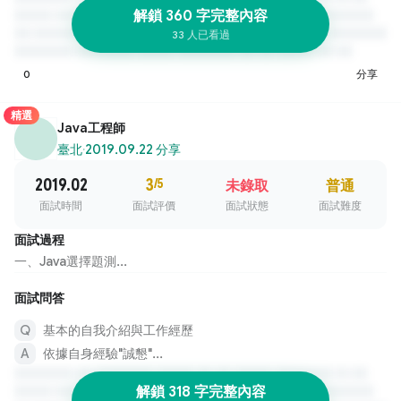
解鎖 360 字完整內容
33 人已看過
0
分享
精選
Java工程師
臺北
·
2019.09.22 分享
2019.02
3
/5
未錄取
普通
面試時間
面試評價
面試狀態
面試難度
面試過程
一、Java選擇題測...
面試問答
基本的自我介紹與工作經歷
依據自身經驗"誠懇"...
解鎖 318 字完整內容