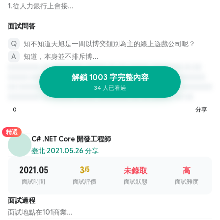
1.從人力銀行上會接...
面試問答
知不知道天旭是一間以博奕類別為主的線上遊戲公司呢？
知道，本身並不排斥博...
解鎖 1003 字完整內容
34 人已看過
0
分享
精選
C# .NET Core 開發工程師
臺北
·
2021.05.26 分享
2021.05
3
/5
未錄取
高
面試時間
面試評價
面試狀態
面試難度
面試過程
面試地點在101商業...