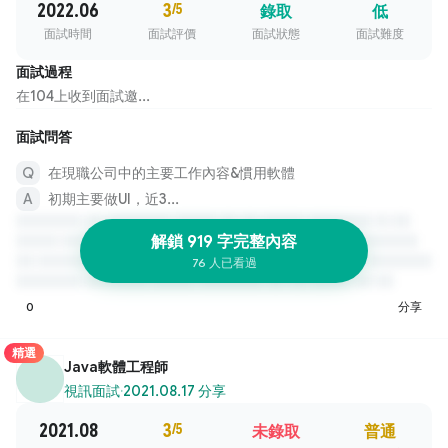
2022.06
3
/5
錄取
低
面試時間
面試評價
面試狀態
面試難度
面試過程
在104上收到面試邀...
面試問答
在現職公司中的主要工作內容&慣用軟體
初期主要做UI，近3...
解鎖 919 字完整內容
76 人已看過
0
分享
精選
Java軟體工程師
視訊面試
·
2021.08.17 分享
2021.08
3
/5
未錄取
普通