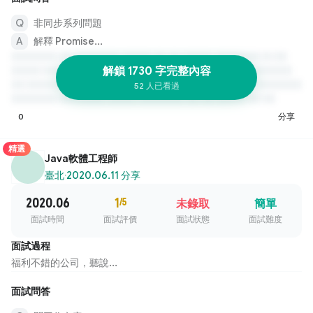
非同步系列問題
解釋 Promise...
解鎖 1730 字完整內容
52 人已看過
0
分享
精選
Java軟體工程師
臺北
·
2020.06.11 分享
2020.06
1
/5
未錄取
簡單
面試時間
面試評價
面試狀態
面試難度
面試過程
福利不錯的公司，聽說...
面試問答