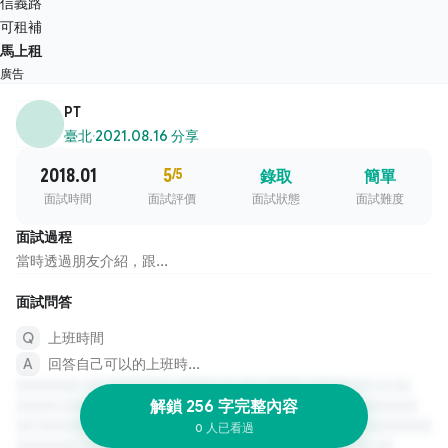
信義路
可租補
馬上租
廣告
PT
臺北
·
2021.08.16 分享
2018.01
5
/5
錄取
簡單
面試時間
面試評價
面試狀態
面試難度
面試過程
當時透過朋友介紹，跟...
面試問答
上班時間
回答自己可以的上班時...
解鎖 256 字完整內容
0 人已看過