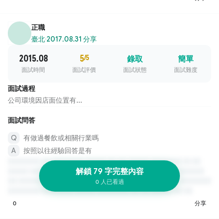
正職
臺北
·
2017.08.31 分享
2015.08
5
/5
錄取
簡單
面試時間
面試評價
面試狀態
面試難度
面試過程
公司環境因店面位置有...
面試問答
有做過餐飲或相關行業嗎
按照以往經驗回答是有
解鎖 79 字完整內容
0 人已看過
0
分享