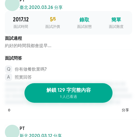
臺北
·
2020.03.26 分享
2017.12
5
/5
錄取
簡單
面試時間
面試評價
面試狀態
面試難度
面試過程
約好的時間我都會提早...
面試問答
你有做餐飲業嗎?
照實回答
解鎖 129 字完整內容
1 人已看過
0
分享
PT
新北
·
2020.03.12 分享