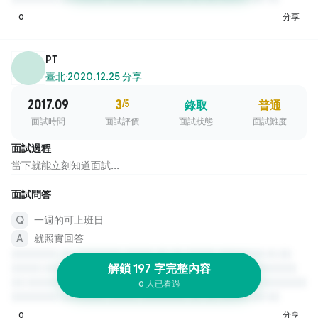
0
分享
PT
臺北
·
2020.12.25 分享
2017.09
3
/5
錄取
普通
面試時間
面試評價
面試狀態
面試難度
面試過程
當下就能立刻知道面試...
面試問答
一週的可上班日
就照實回答
解鎖 197 字完整內容
0 人已看過
0
分享