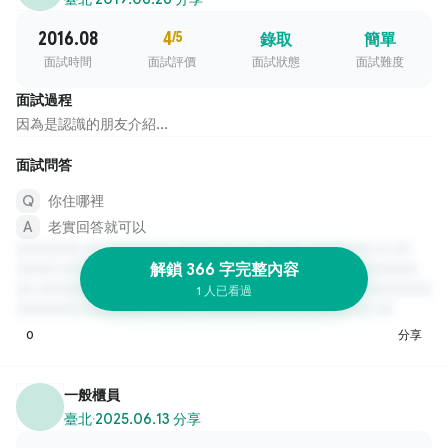
2016.08
4
/5
錄取
簡單
面試時間
面試評價
面試狀態
面試難度
面試過程
因為是認識的朋友介紹...
面試問答
你住哪裡
老實回答就可以
解鎖 366 字完整內容
1 人已看過
0
分享
一般櫃員
臺北
·
2025.06.13 分享