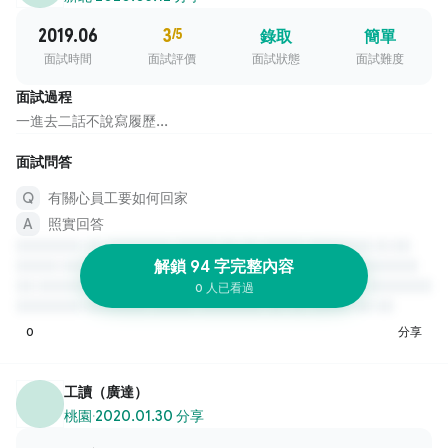
2019.06
3
/5
錄取
簡單
面試時間
面試評價
面試狀態
面試難度
面試過程
一進去二話不說寫履歷...
面試問答
有關心員工要如何回家
照實回答
解鎖 94 字完整內容
0 人已看過
0
分享
工讀（廣達）
桃園
·
2020.01.30 分享