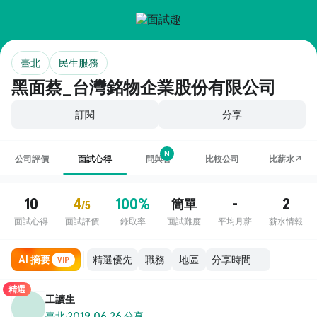
臺北
民生服務
黑面蔡_台灣銘物企業股份有限公司
訂閱
分享
N
公司評價
面試心得
問與答
比較公司
比薪水↗
10
4
100%
-
2
簡單
/5
面試心得
面試評價
錄取率
面試難度
平均月薪
薪水情報
AI 摘要
職務
地區
VIP
精選
工讀生
臺北
·
2019.06.26 分享