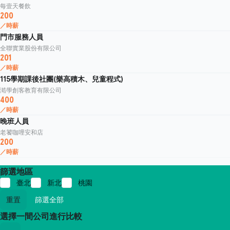
每壹天餐飲
200
／時薪
門市服務人員
全聯實業股份有限公司
201
／時薪
115學期課後社團(樂高積木、兒童程式)
澔學創客教育有限公司
400
／時薪
晚班人員
老饕咖哩安和店
200
／時薪
篩選地區
臺北
新北
桃園
重置
篩選全部
選擇一間公司進行比較