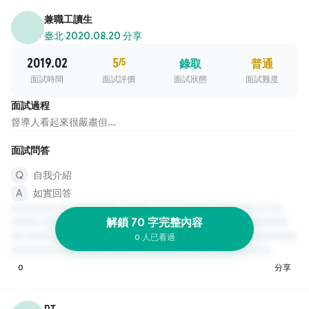
兼職工讀生
臺北
·
2020.08.20 分享
2019.02
5
/5
錄取
普通
面試時間
面試評價
面試狀態
面試難度
面試過程
督導人看起來很嚴肅但...
面試問答
自我介紹
如實回答
解鎖 70 字完整內容
0 人已看過
0
分享
PT