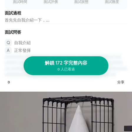
面試時間
面試評價
面試狀態
面試難度
面試過程
首先先自我介紹一下，...
面試問答
自我介紹
正常發揮
解鎖 172 字完整內容
0 人已看過
0
分享