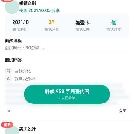
婚禮企劃
桃園
·
2021.10.05 分享
2021.10
3
/5
無聲卡
低
面試時間
面試評價
面試狀態
面試難度
面試過程
面試時間：30分鐘 ...
面試問答
自我介紹
就自我介紹
解鎖 958 字完整內容
3 人已看過
0
分享
精選
美工設計