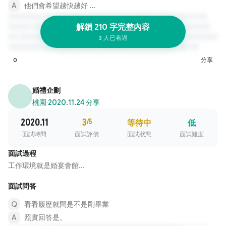
他們會希望越快越好 ...
解鎖 210 字完整內容
3 人已看過
0
分享
婚禮企劃
桃園
·
2020.11.24 分享
2020.11
3
/5
等待中
低
面試時間
面試評價
面試狀態
面試難度
面試過程
工作環境就是婚宴會館...
面試問答
看看履歷就問是不是剛畢業
照實回答是。