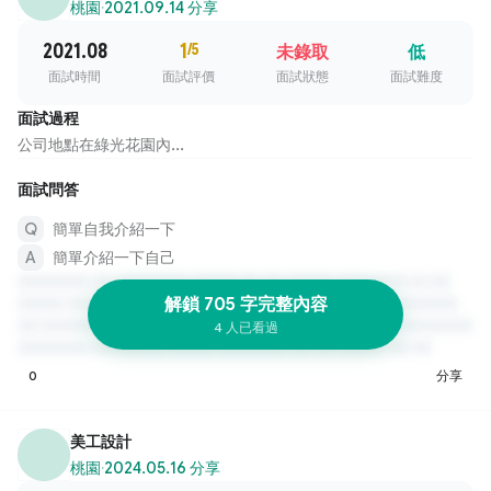
桃園
·
2021.09.14 分享
2021.08
1
/5
未錄取
低
面試時間
面試評價
面試狀態
面試難度
面試過程
公司地點在綠光花園內...
面試問答
簡單自我介紹一下
簡單介紹一下自己
解鎖 705 字完整內容
4 人已看過
0
分享
美工設計
桃園
·
2024.05.16 分享