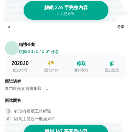
解鎖 226 字完整內容
5 人已看過
0
分享
婚禮企劃
桃園
·
2020.10.31 分享
2020.10
4
/5
錄取
低
面試時間
面試評價
面試狀態
面試難度
面試過程
進門就是宴會廳那樣，...
面試問答
有沒有餐廳工作經驗
因為主管說一般如果不...
解鎖 167 字完整內容