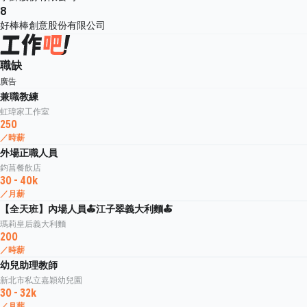
8
好棒棒創意股份有限公司
職缺
廣告
兼職教練
虹瑋家工作室
250
／時薪
外場正職人員
鈞菖餐飲店
30 - 40k
／月薪
【全天班】內場人員🍝江子翠義大利麵🍝
瑪莉皇后義大利麵
200
／時薪
幼兒助理教師
新北市私立嘉穎幼兒園
30 - 32k
／月薪