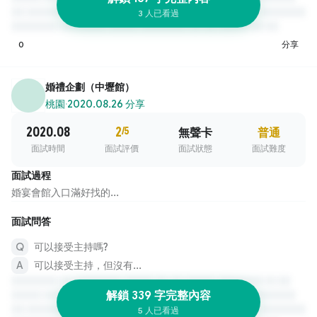
3 人已看過
0
分享
婚禮企劃（中壢館）
桃園
·
2020.08.26 分享
2020.08
2
/5
無聲卡
普通
面試時間
面試評價
面試狀態
面試難度
面試過程
婚宴會館入口滿好找的...
面試問答
可以接受主持嗎?
可以接受主持，但沒有...
解鎖 339 字完整內容
5 人已看過