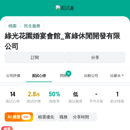
桃園
民生服務
綠光花園婚宴會館_富綠休閒開發有限
公司
訂閱
分享
N
公司評價
面試心得
問與答
比較公司
比薪水↗
14
2.8
50%
-
1
低
/5
面試心得
面試評價
錄取率
面試難度
平均月薪
薪水情報
AI 摘要
職務
VIP
精選