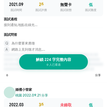
2021.09
2
/5
無聲卡
低
面試時間
面試評價
面試狀態
面試難度
面試過程
接到通知,地點在綠光...
面試問答
為什麼要來應徵
網路上見到徵才消息,...
解鎖 224 字完整內容
0 人已看過
0
分享
婚禮小管家
桃園
·
2022.09.21 分享
2022.03
3
/5
未錄取
低