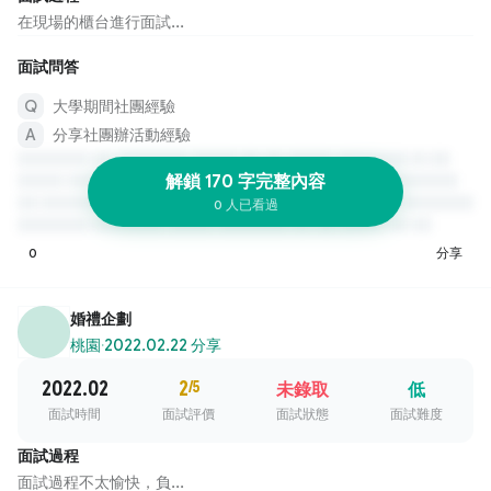
在現場的櫃台進行面試...
面試問答
大學期間社團經驗
分享社團辦活動經驗
解鎖 170 字完整內容
0 人已看過
0
分享
婚禮企劃
桃園
·
2022.02.22 分享
2022.02
2
/5
未錄取
低
面試時間
面試評價
面試狀態
面試難度
面試過程
面試過程不太愉快，負...