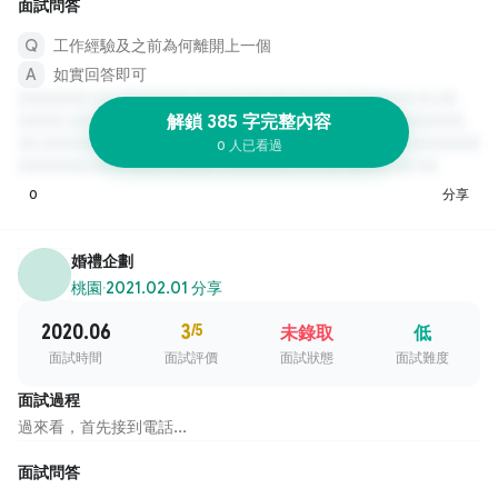
面試問答
工作經驗及之前為何離開上一個
如實回答即可
解鎖 385 字完整內容
0 人已看過
0
分享
婚禮企劃
桃園
·
2021.02.01 分享
2020.06
3
/5
未錄取
低
面試時間
面試評價
面試狀態
面試難度
面試過程
過來看，首先接到電話...
面試問答