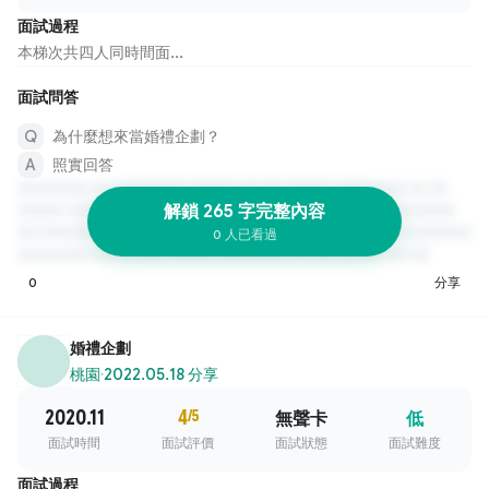
面試過程
本梯次共四人同時間面...
面試問答
為什麼想來當婚禮企劃？
照實回答
解鎖 265 字完整內容
0 人已看過
0
分享
婚禮企劃
桃園
·
2022.05.18 分享
2020.11
4
/5
無聲卡
低
面試時間
面試評價
面試狀態
面試難度
面試過程