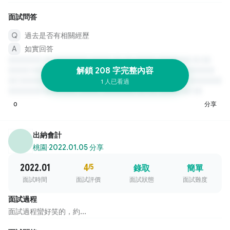
面試問答
過去是否有相關經歷
如實回答
解鎖 208 字完整內容
1 人已看過
0
分享
出納會計
桃園
·
2022.01.05 分享
2022.01
4
/5
錄取
簡單
面試時間
面試評價
面試狀態
面試難度
面試過程
面試過程蠻好笑的，約...