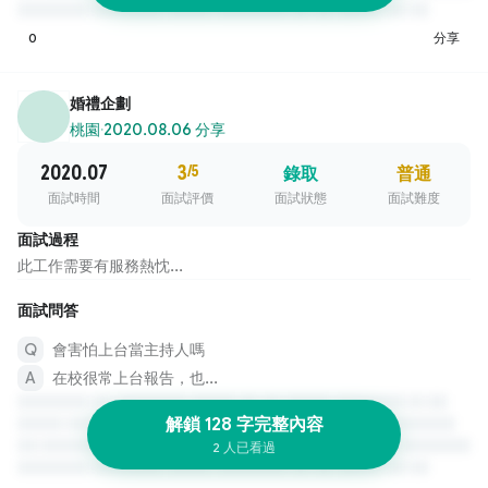
0
分享
婚禮企劃
桃園
·
2020.08.06 分享
2020.07
3
/5
錄取
普通
面試時間
面試評價
面試狀態
面試難度
面試過程
此工作需要有服務熱忱...
面試問答
會害怕上台當主持人嗎
在校很常上台報告，也...
解鎖 128 字完整內容
2 人已看過